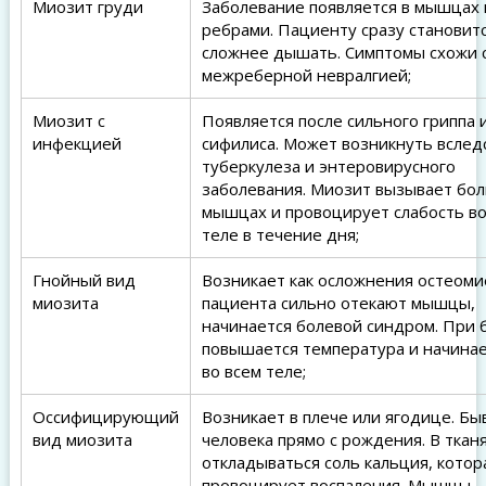
Миозит груди
Заболевание появляется в мышцах
ребрами. Пациенту сразу становит
сложнее дышать. Симптомы схожи 
межреберной невралгией;
Миозит с
Появляется после сильного гриппа 
инфекцией
сифилиса. Может возникнуть вслед
туберкулеза и энтеровирусного
заболевания. Миозит вызывает бол
мышцах и провоцирует слабость во
теле в течение дня;
Гнойный вид
Возникает как осложнения остеоми
миозита
пациента сильно отекают мышцы,
начинается болевой синдром. При 
повышается температура и начина
во всем теле;
Оссифицирующий
Возникает в плече или ягодице. Бы
вид миозита
человека прямо с рождения. В ткан
откладываться соль кальция, котор
провоцирует воспаления. Мышцы