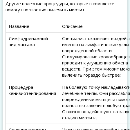
Другие полезные процедуры, которые в комплексе
помогут полностью вылечить миозит.
Название
Описание
Лимфодренажный
Специалист оказывает воздейс
вид массажа
именно на лимфатические узлы
поврежденной области.
Стимулирование кровообраще
приводит к улучшению обмена
веществ. При этом миозит мож
вылечить гораздо быстрее;
Процедура
На болевую точку накладывают
кенизиотейпирования
лечебные тейпы. Они расслабл
поврежденные мышцы и помог
полностью залечить любую тра
Отлично воздействуют на зап
стадию миозита;
Лечение пчелами
Укусы насекомых способны сни