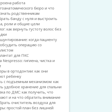
троена работа
гоанатомического бюро и что
 знать родственникам
брать банду с нуля и выстроить
а, роли и общие цели
ог: как вернуть густоту волос без
адки
шунтирование: когда пациенту
 обсудить операцию со
алистом
плантат для ПКС
а Nespresso: гигиена, чистка и
т
ры в ортодонтии: как они
ают ребенку
ь с подъемным механизмом: как
ть удобное хранение для спальни
ка по ДМС: как получить, что
ают и на что обратить внимание
брать очиститель воздуха для
ры: простой план без лишней