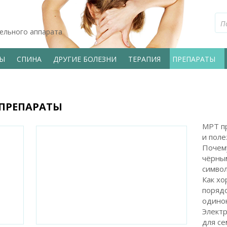
тельного аппарата
ВЫ
СПИНА
ДРУГИЕ БОЛЕЗНИ
ТЕРАПИЯ
ПРЕПАРАТЫ
ПРЕПАРАТЫ
МРТ пр
и поле
Почем
чёрным
символ
Как хо
поряд
одинок
Электр
для с