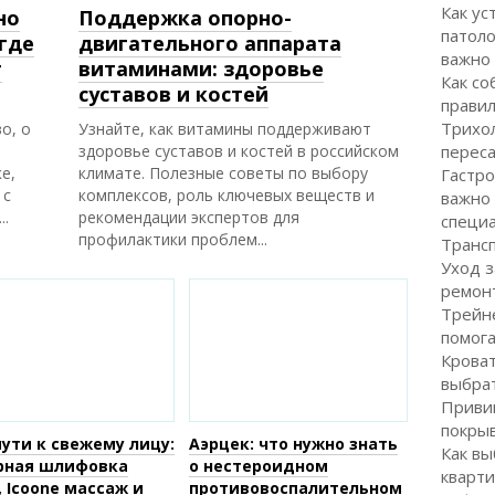
Как ус
но
Поддержка опорно-
патоло
 где
двигательного аппарата
важно
г
витаминами: здоровье
Как со
суставов и костей
правил
Трихол
о, о
Узнайте, как витамины поддерживают
здоровье суставов и костей в российском
перес
е,
климате. Полезные советы по выбору
Гастро
 с
комплексов, роль ключевых веществ и
важно
..
рекомендации экспертов для
специ
профилактики проблем...
Транс
Уход з
ремон
Трейне
помог
Кроват
выбра
Привив
покрыв
пути к свежему лицу:
Аэрцек: что нужно знать
Как вы
рная шлифовка
о нестероидном
кварти
, Icoone массаж и
противовоспалительном