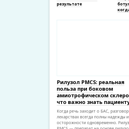
результате
боту
когд
Рилузол PMCS: реальная
польза при боковом
амиотрофическом склеро
что важно знать пациент
Когда речь заходит о БАС, разговор
лекарствах всегда полны надежды и
осторожности одновременно. Рилу
PMCS — препарат на основе рилузо