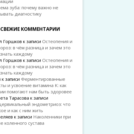
мации
ема зуба: почему важно не
дывать диагностику
СВЕЖИЕ КОММЕНТАРИИ
л Горшков
к записи
Остеопения и
ороз: в чём разница и зачем это
 знать каждому
л Горшков
к записи
Остеопения и
ороз: в чём разница и зачем это
 знать каждому
й
к записи
Ферментированные
ты и усвоение витамина K: как
рии помогают нам быть здоровее
ета Тарасова
к записи
цервикальный эндометриоз: что
кое и как с ним жить
Беляев
к записи
Наколенники при
е коленного сустава