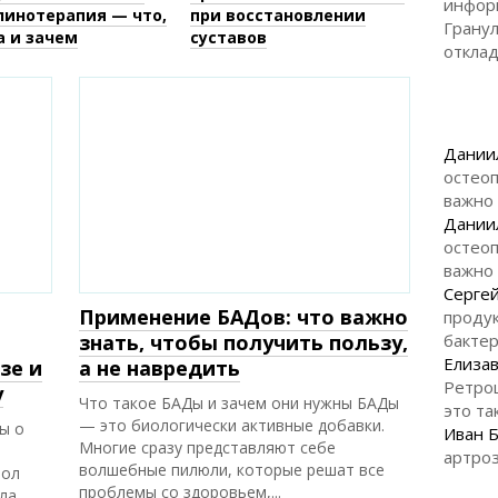
инфор
линотерапия — что,
при восстановлении
Гранул
а и зачем
суставов
откла
Дании
остеоп
важно
Дании
остеоп
важно
Серге
Применение БАДов: что важно
продук
бакте
знать, чтобы получить пользу,
Елизав
зе и
а не навредить
Ретро
у
Что такое БАДы и зачем они нужны БАДы
это та
— это биологически активные добавки.
ы о
Иван 
Многие сразу представляют себе
артроз
волшебные пилюли, которые решат все
зол
проблемы со здоровьем,...
ла,