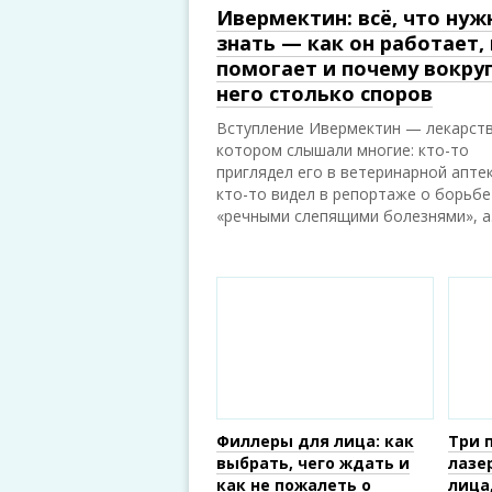
Ивермектин: всё, что нуж
знать — как он работает,
помогает и почему вокру
него столько споров
Вступление Ивермектин — лекарств
котором слышали многие: кто-то
приглядел его в ветеринарной аптек
кто-то видел в репортаже о борьбе
«речными слепящими болезнями», а.
Филлеры для лица: как
Три 
выбрать, чего ждать и
лазе
как не пожалеть о
лица