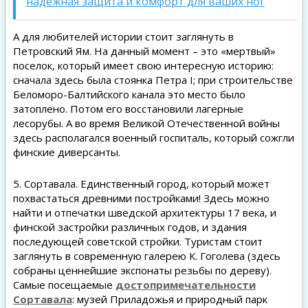
надежная защита и комфорт для ваших ног
А для любителей истории стоит заглянуть в
Петровский Ям. На данный момент – это «мертвый»
поселок, который имеет свою интересную историю:
сначала здесь была стоянка Петра I; при строительстве
Беломоро-Балтийского канала это место было
затоплено. Потом его восстановили лагерные
лесорубы. А во время Великой Отечественной войны
здесь располагался военный госпиталь, который сожгли
финские диверсанты.
5. Сортавала. Единственный город, который может
похвастаться древними постройками! Здесь можно
найти и отпечатки шведской архитектуры 17 века, и
финской застройки различных годов, и здания
последующей советской стройки. Туристам стоит
заглянуть в современную галерею К. Гоголева (здесь
собраны ценнейшие экспонаты резьбы по дереву).
Самые посещаемые
достопримечательности
Сортавала
: музей Приладожья и природный парк