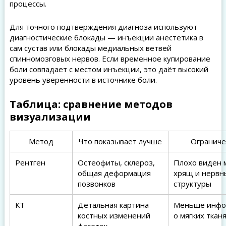
процессы.
Для точного подтверждения диагноза используют
диагностические блокады — инъекции анестетика в
сам сустав или блокады медиальных ветвей
спинномозговых нервов. Если временное купирование
боли совпадает с местом инъекции, это даёт высокий
уровень уверенности в источнике боли.
Таблица: сравнение методов
визуализации
Метод
Что показывает лучше
Ограниче
Рентген
Остеофиты, склероз,
Плохо виден 
общая деформация
хрящ и нервн
позвонков
структуры
КТ
Детальная картина
Меньше инфо
костных изменений
о мягких ткан