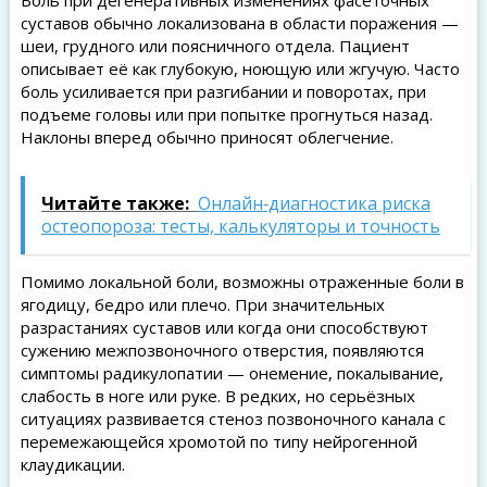
Боль при дегенеративных изменениях фасеточных
суставов обычно локализована в области поражения —
шеи, грудного или поясничного отдела. Пациент
описывает её как глубокую, ноющую или жгучую. Часто
боль усиливается при разгибании и поворотах, при
подъеме головы или при попытке прогнуться назад.
Наклоны вперед обычно приносят облегчение.
Читайте также:
Онлайн‑диагностика риска
остеопороза: тесты, калькуляторы и точность
Помимо локальной боли, возможны отраженные боли в
ягодицу, бедро или плечо. При значительных
разрастаниях суставов или когда они способствуют
сужению межпозвоночного отверстия, появляются
симптомы радикулопатии — онемение, покалывание,
слабость в ноге или руке. В редких, но серьёзных
ситуациях развивается стеноз позвоночного канала с
перемежающейся хромотой по типу нейрогенной
клаудикации.