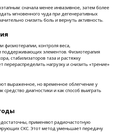
этапным: сначала менее инвазивное, затем более
идать мгновенного чуда при дегенеративных
начительно снизить боль и вернуть активность.
пия
и физиотерапии, контроля веса,
 и поддерживающих элементов. Физиотерапия
ора, стабилизаторов таза и растяжку
т перераспределить нагрузку и снизить «трение»
ают выраженное, но временное облегчение у
к средство диагностики и как способ выиграть
тоды
едостаточны, применяют радиочастотную
ирующих СКС. Этот метод уменьшает передачу