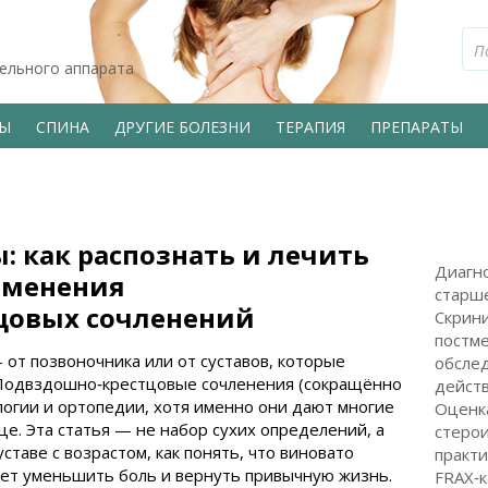
тельного аппарата
ВЫ
СПИНА
ДРУГИЕ БОЛЕЗНИ
ТЕРАПИЯ
ПРЕПАРАТЫ
: как распознать и лечить
Диагно
зменения
старше
цовых сочленений
Скрини
постме
 от позвоночника или от суставов, которые
обслед
 Подвздошно‑крестцовые сочленения (сокращённо
дейст
ологии и ортопедии, хотя именно они дают многие
Оценка
це. Эта статья — не набор сухих определений, а
стерои
ставе с возрастом, как понять, что виновато
практ
ает уменьшить боль и вернуть привычную жизнь.
FRAX‑к