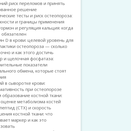
ний риск переломов и принять
ованное решение
ческие тесты и риск остеопороза:
жности и границы применения
ормон и регуляция кальция: когда
з обязателен
н D в крови: целевой уровень для
лактики остеопороза — сколько
очно и как этого достичь
р и щелочная фосфатаза:
нительные показатели
льного обмена, которые стоят
ния
й в сыворотке крови:
мативность при остеопорозе
 образование костной ткани:
 оценке метаболизма костей
пептид (CTX) и скорость
ения костной ткани: что
вает маркер и как это
ьзовать