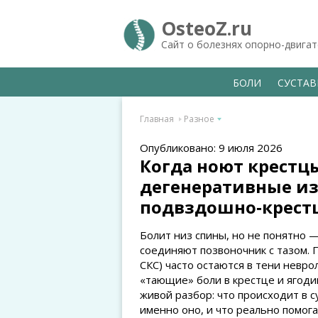
OsteoZ.ru
Сайт о болезнях опорно-двига
БОЛИ
СУСТА
Главная
Разное
Опубликовано: 9 июля 2026
Когда ноют крестцы
дегенеративные и
подвздошно‑крест
Болит низ спины, но не понятно —
соединяют позвоночник с тазом.
СКС) часто остаются в тени невр
«тающие» боли в крестце и ягоди
живой разбор: что происходит в су
именно оно, и что реально помог