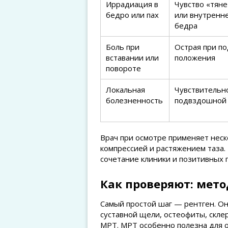
Иррадиация в
Чувство «тяне
бедро или пах
или внутренн
бедра
Боль при
Острая при п
вставании или
положения
повороте
Локальная
Чувствительн
болезненность
подвздошной 
Врач при осмотре применяет неск
компрессией и растяжением таза.
сочетание клиники и позитивных 
Как проверяют: мет
Самый простой шаг — рентген. О
суставной щели, остеофиты, склер
МРТ. МРТ особенно полезна для 