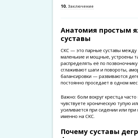
10
Заключение
Анатомия простым яз
суставы
СКС — это парные суставы между
маленькие и мощные, устроены та
распределять её по позвоночнику
сглаживают шаги и повороты, ам
балансировки — развиваются деге
постоянно проседает в одном мес
Важно: боли вокруг крестца часто
чувствуете хроническую тупую ил
усиливается при сидении или при
именно на СКС.
Почему суставы дег