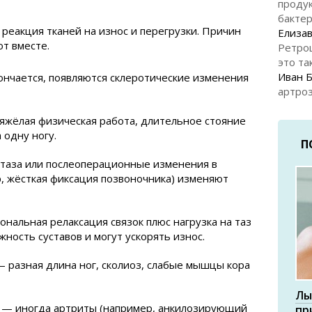
продук
бакте
реакция тканей на износ и перегрузки. Причин
Елизав
ют вместе.
Ретро
это та
Иван 
ончается, появляются склеротические изменения
артроз
яжёлая физическая работа, длительное стояние
 одну ногу.
П
таза или послеоперационные изменения в
, жёсткая фиксация позвоночника) изменяют
нальная релаксация связок плюс нагрузка на таз
ность суставов и могут ускорять износ.
 разная длина ног, сколиоз, слабые мышцы кора
Лы
 — иногда артриты (например, анкилозирующий
пр