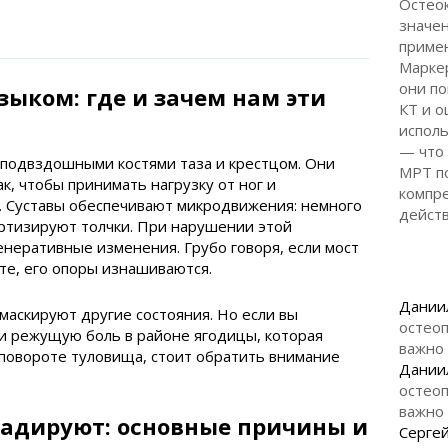
Остеок
значен
приме
Маркер
они по
ыком: где и зачем нам эти
КТ и о
исполь
— что
 подвздошными костями таза и крестцом. Они
МРТ п
к, чтобы принимать нагрузку от ног и
компр
. Суставы обеспечивают микродвижения: немного
дейст
ортизируют толчки. При нарушении этой
неративные изменения. Грубо говоря, если мост
те, его опоры изнашиваются.
Дании
 маскируют другие состояния. Но если вы
остеоп
и режущую боль в районе ягодицы, которая
важно
 повороте туловища, стоит обратить внимание
Дании
остеоп
важно
радируют: основные причины и
Серге