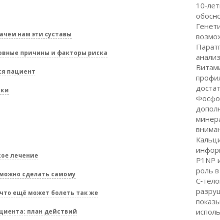
10‑лет
обосн
Генети
ачем нам эти суставы
возмо
Паратг
овные причины и факторы риска
анали
Витами
ся пациент
профи
достат
ики
Фосфо
допол
минера
внима
Кальци
инфор
кое лечение
P1NP и
роль в
 можно сделать самому
C‑тело
разруш
то ещё может болеть так же
показы
испол
циента: план действий