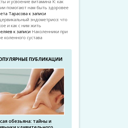
ты и усвоение витамина K: как
рии помогают нам быть здоровее
ета Тарасова
к записи
цервикальный эндометриоз: что
кое и как с ним жить
Беляев
к записи
Наколенники при
е коленного сустава
ОПУЛЯРНЫЕ ПУБЛИКАЦИИ
сая обезьяна: тайны и
ивычки удивительного