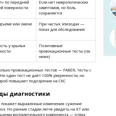
т» по передней
Если нет неврологических
ей поверхности
симптомов, но боль
сохраняется
одъёме или смене
При частых эпизодах —
показ для обследования
ость у крылья
Позитивные
кости
провокационные тесты (см.
ниже)
олько провокационных тестов — FABER, тесты с
 Ни один тест не даёт 100% уверенности, но
проб повышает подозрение на СКС.
оды диагностики
н покажет выраженные изменения: сужение
оз. Но ранние стадии легче увидеть на КТ или
оценки воспалительного компонента — отёка