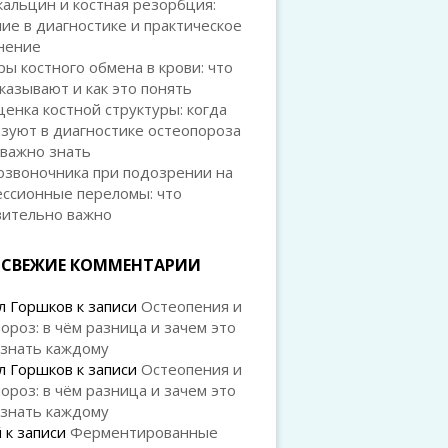
альцин и костная резорбция:
ие в диагностике и практическое
нение
ы костного обмена в крови: что
казывают и как это понять
ценка костной структуры: когда
зуют в диагностике остеопороза
 важно знать
озвоночника при подозрении на
ессионные переломы: что
вительно важно
СВЕЖИЕ КОММЕНТАРИИ
л Горшков
к записи
Остеопения и
ороз: в чём разница и зачем это
 знать каждому
л Горшков
к записи
Остеопения и
ороз: в чём разница и зачем это
 знать каждому
й
к записи
Ферментированные