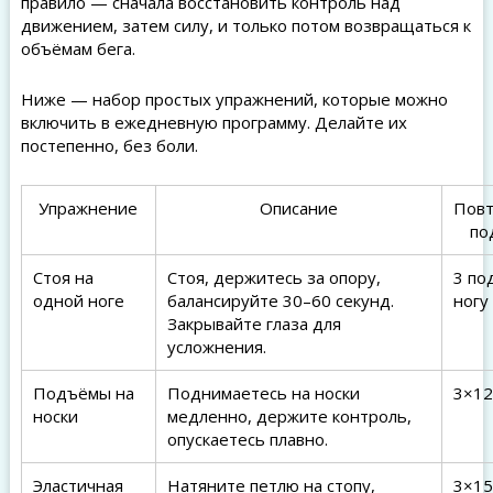
правило — сначала восстановить контроль над
движением, затем силу, и только потом возвращаться к
объёмам бега.
Ниже — набор простых упражнений, которые можно
включить в ежедневную программу. Делайте их
постепенно, без боли.
Упражнение
Описание
Повт
по
Стоя на
Стоя, держитесь за опору,
3 по
одной ноге
балансируйте 30–60 секунд.
ногу
Закрывайте глаза для
усложнения.
Подъёмы на
Поднимаетесь на носки
3×12
носки
медленно, держите контроль,
опускаетесь плавно.
Эластичная
Натяните петлю на стопу,
3×15