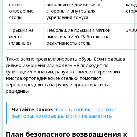
петля —
выполняйте движения в
каж
отведение
стороны и внутрь для
стор
стопы
укрепления тонуса.
Прыжки на
Небольшие прыжки с мягкой
3×30
месте
амортизацией. Работают на
(плавные)
реактивность стопы.
Также важно проанализировать обувь. Если подошва
сильно изношена или модель не подходит по
супинации/пронации, разумно заменить кроссовки.
Иногда ортопедические стельки помогают
перераспределить нагрузку и предотвратить
рецидивы.
Читайте также:
Боль в копчике: скрытые
факторы, которые вы могли не заметить
План безопасного возвращения к