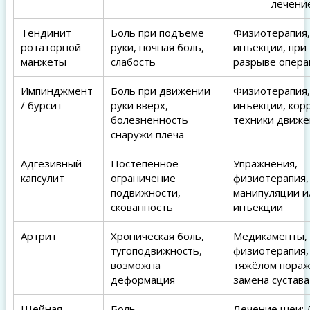
лечени
Тендинит
Боль при подъёме
Физиотерапия,
ротаторной
руки, ночная боль,
инъекции, при
манжеты
слабость
разрыве опера
Импинджмент
Боль при движении
Физиотерапия,
/ бурсит
руки вверх,
инъекции, кор
болезненность
техники движ
снаружи плеча
Адгезивный
Постепенное
Упражнения,
капсулит
ограничение
физиотерапия,
подвижности,
манипуляции и
скованность
инъекции
Артрит
Хроническая боль,
Медикаменты,
тугоподвижность,
физиотерапия,
возможна
тяжёлом пора
деформация
замена сустава
Шейная
Боль,
Лечение шеи: 