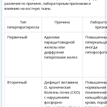
различия по причине, лабораторным признакам и
влиянию на костную ткань.
Тип
Причина
Лаборат
гиперпаратиреоза
призн
Первичный
Аденома
Повышенны
паращитовидной
гиперкальце
железы или
иногда
диффузная
гипофосфат
гиперплазия желез
Вторичный
Дефицит витамина
Повышенны
D, хроническая
нормальная
болезнь почек (CKD)
пониженная
с нарушением
кальцийсод
фосфорно-
крови, поро