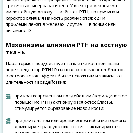
третичный гиперпаратиреоз. У всех три механизма
имеют общую основу — избыток PTH, но причина и
характер влияния на кость различаются: одни
проблемы лежат в железах, другие — в почках или
витамине D.
Механизмы влияния PTH на костную
ткань
Паратгормон воздействует на клетки костной ткани
через рецептор PTH1R на поверхностях остеобластов
и остеокластов. Эффект бывает сложным и зависит от
длительности воздействия:
при кратковремённом воздействии (периодическое
повышение PTH) активируются остеобласты,
стимулируется образование новой кости;
при длительном или хроническом избытке гормона
доминирует разрушение кости — активируются
остеокласты, костная масса уменьшается;