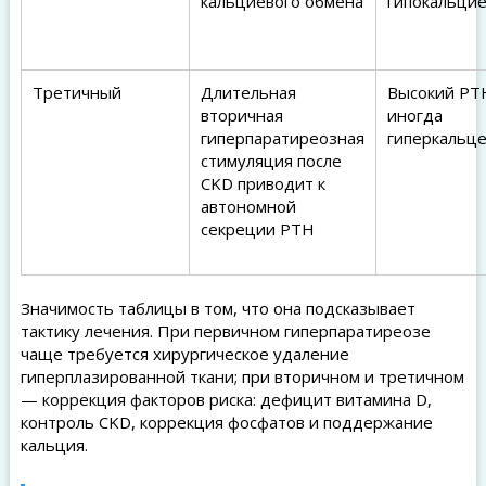
кальциевого обмена
гипокальци
Третичный
Длительная
Высокий PT
вторичная
иногда
гиперпаратиреозная
гиперкальц
стимуляция после
CKD приводит к
автономной
секреции PTH
Значимость таблицы в том, что она подсказывает
тактику лечения. При первичном гиперпаратиреозе
чаще требуется хирургическое удаление
гиперплазированной ткани; при вторичном и третичном
— коррекция факторов риска: дефицит витамина D,
контроль CKD, коррекция фосфатов и поддержание
кальция.