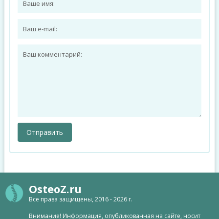
OsteoZ.ru
Все права защищены, 2016 - 2026 г.
Внимание! Информация, опубликованная на сайте, носит