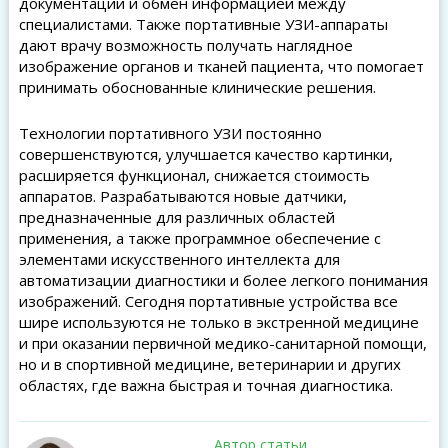
документации и обмен информацией между
специалистами. Также портативные УЗИ-аппараты
дают врачу возможность получать наглядное
изображение органов и тканей пациента, что помогает
принимать обоснованные клинические решения.
Технологии портативного УЗИ постоянно
совершенствуются, улучшается качество картинки,
расширяется функционал, снижается стоимость
аппаратов. Разрабатываются новые датчики,
предназначенные для различных областей
применения, а также программное обеспечение с
элементами искусственного интеллекта для
автоматизации диагностики и более легкого понимания
изображений. Сегодня портативные устройства все
шире используются не только в экстренной медицине
и при оказании первичной медико-санитарной помощи,
но и в спортивной медицине, ветеринарии и других
областях, где важна быстрая и точная диагностика.
Автор статьи