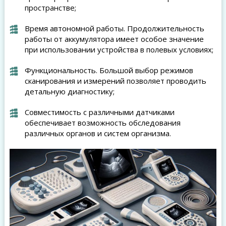
пространстве;
Время автономной работы. Продолжительность
работы от аккумулятора имеет особое значение
при использовании устройства в полевых условиях;
Функциональность. Большой выбор режимов
сканирования и измерений позволяет проводить
детальную диагностику;
Совместимость с различными датчиками
обеспечивает возможность обследования
различных органов и систем организма.