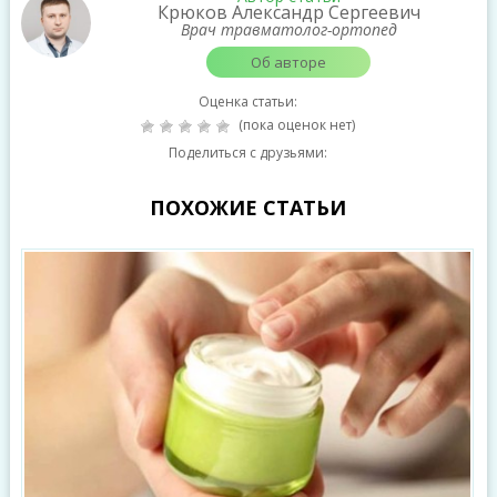
Крюков Александр Сергеевич
Врач травматолог-ортопед
Об авторе
Оценка статьи:
(пока оценок нет)
Поделиться с друзьями:
ПОХОЖИЕ СТАТЬИ