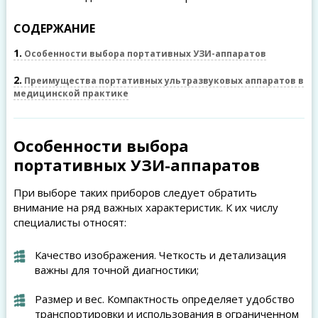
СОДЕРЖАНИЕ
1
Особенности выбора портативных УЗИ-аппаратов
2
Преимущества портативных ультразвуковых аппаратов в
медицинской практике
Особенности выбора
портативных УЗИ-аппаратов
При выборе таких приборов следует обратить
внимание на ряд важных характеристик. К их числу
специалисты относят:
Качество изображения. Четкость и детализация
важны для точной диагностики;
Размер и вес. Компактность определяет удобство
транспортировки и использования в ограниченном