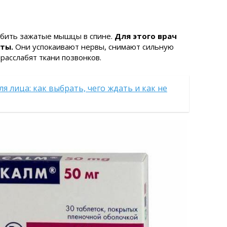
абить зажатые мышцы в спине.
Для этого врач
ты.
Они успокаивают нервы, снимают сильную
расслабят ткани позвонков.
я лица: как выбрать, чего ждать и как не