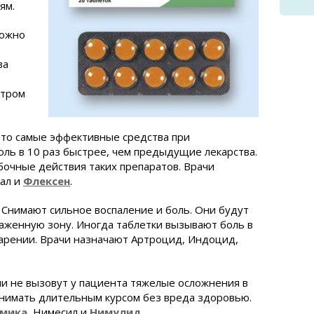
ям.
Можно
ва
отром
Это самые эффективные средства при
оль в 10 раз быстрее, чем предыдущие лекарства.
бочные действия таких препаратов. Врачи
нал и
Флексен
.
Снимают сильное воспаление и боль. Они будут
аженную зону. Иногда таблетки вызывают боль в
арении. Врачи назначают Артроцид, Индоцид,
и не вызовут у пациента тяжелые осложнения в
инимать длительным курсом без вреда здоровью.
мика
, Нимесил и
Нимулид
.