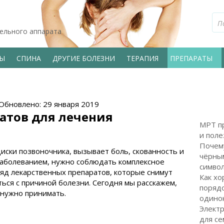
тельного аппарата
ВЫ
СПИНА
ДРУГИЕ БОЛЕЗНИ
ТЕРАПИЯ
ПРЕПАРАТЫ
 Обновлено: 29 января 2019
атов для лечения
МРТ пр
и поле
Почем
иски позвоночника, вызывает боль, скованность и
чёрным
 заболеванием, нужно соблюдать комплексное
символ
ряд лекарственных препаратов, которые снимут
Как хо
ься с причиной болезни. Сегодня мы расскажем,
поряд
 нужно принимать.
одинок
Электр
для с