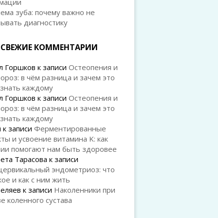
мации
ема зуба: почему важно не
дывать диагностику
СВЕЖИЕ КОММЕНТАРИИ
л Горшков
к записи
Остеопения и
ороз: в чём разница и зачем это
 знать каждому
л Горшков
к записи
Остеопения и
ороз: в чём разница и зачем это
 знать каждому
й
к записи
Ферментированные
ты и усвоение витамина K: как
рии помогают нам быть здоровее
ета Тарасова
к записи
цервикальный эндометриоз: что
кое и как с ним жить
Беляев
к записи
Наколенники при
е коленного сустава