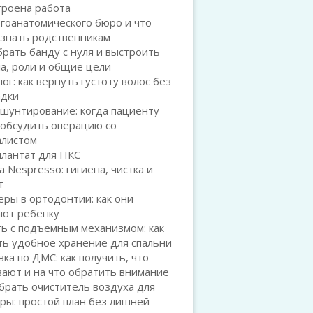
троена работа
гоанатомического бюро и что
 знать родственникам
брать банду с нуля и выстроить
а, роли и общие цели
ог: как вернуть густоту волос без
адки
шунтирование: когда пациенту
 обсудить операцию со
алистом
плантат для ПКС
а Nespresso: гигиена, чистка и
т
ры в ортодонтии: как они
ают ребенку
ь с подъемным механизмом: как
ть удобное хранение для спальни
ка по ДМС: как получить, что
ают и на что обратить внимание
брать очиститель воздуха для
ры: простой план без лишней