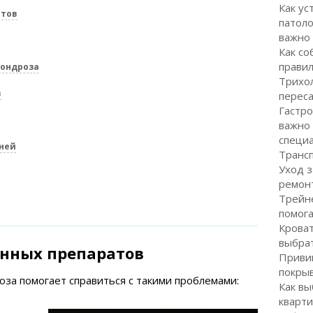
Как ус
атов
патоло
важно
Как со
правил
хондроза
Трихол
в
перес
Гастро
важно
специ
ней
Транс
Уход з
ремон
Трейне
помог
Кроват
выбра
енных препаратов
Привив
покрыв
за помогает справиться с такими проблемами:
Как вы
кварти