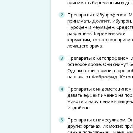
принимать беременным и дет
Препараты с Ибупрофеном. 
принимать
Долгит
, Ибупрон,
Нурофен и Реумафен. Средст
разрешены беременным и
кормящим, только под присм
лечащего врача.
Препараты с Кетопрофеном. 
остеохондрозе. Они снимут б
Однако стоит помнить про по
назначают
Феброфид
, Кето
Препараты с индометацином. 
давать эффект именно на пор
животе и нарушение в пищев
Индобене.
Препараты с нимесулидом. Он
других органах. Их можно пр
Самые популярные – Найз,
Ни