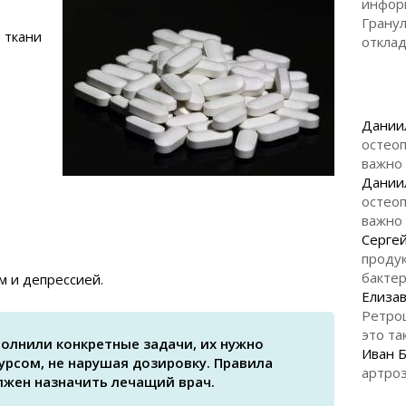
инфор
Гранул
 ткани
откла
Дании
остеоп
важно
Дании
остеоп
важно
Серге
продук
бакте
м и депрессией.
Елизав
Ретро
это та
олнили конкретные задачи, их нужно
Иван 
урсом, не нарушая дозировку. Правила
артроз
лжен назначить лечащий врач.