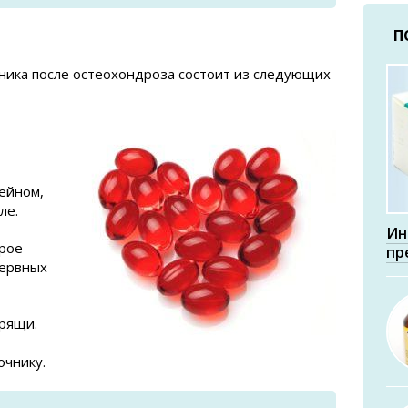
П
ника после остеохондроза состоит из следующих
ейном,
ле.
Ин
орое
пр
нервных
рящи.
очнику.