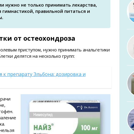
и нужно не только принимать лекарства,
я гимнастикой, правильной питаться и
ы.
тки от остеохондроза
болевым приступом, нужно принимать анальгетики
летки делятся на несколько групп:
 к препарату Эльбона: дозировка и
Врачи
не,
тофен.
паление
ка.
 нельзя