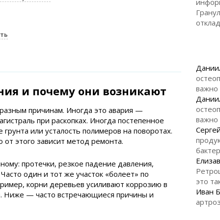
инфор
Гранул
откла
ать
Дании
остеоп
ия и почему они возникают
важно
Дании
остеоп
разным причинам. Иногда это авария —
важно
гистраль при раскопках. Иногда постепенное
Серге
 грунта или усталость полимеров на поворотах.
продук
 от этого зависит метод ремонта.
бакте
Елизав
ому: протечки, резкое падение давления,
Ретро
Часто один и тот же участок «болеет» по
это та
пример, корни деревьев усиливают коррозию в
Иван 
я. Ниже — часто встречающиеся причины и
артроз