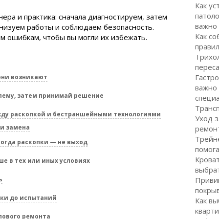
Как ус
патоло
ера и практика: сначала диагностируем, затем
важно
низуем работы и соблюдаем безопасность.
Как со
м ошибкам, чтобы вы могли их избежать.
правил
Трихол
перес
Гастро
они возникают
важно
лему, затем принимай решение
специ
Транс
жду раскопкой и бестраншейными технологиями
Уход з
и замена
ремон
Трейне
огда раскопки — не выход
помог
Кроват
е в тех или иных условиях
выбра
ь
Привив
покрыв
вки до испытаний
Как вы
кварти
пового ремонта