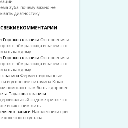
мации
ема зуба: почему важно не
дывать диагностику
СВЕЖИЕ КОММЕНТАРИИ
л Горшков
к записи
Остеопения и
ороз: в чём разница и зачем это
 знать каждому
л Горшков
к записи
Остеопения и
ороз: в чём разница и зачем это
 знать каждому
й
к записи
Ферментированные
ты и усвоение витамина K: как
рии помогают нам быть здоровее
ета Тарасова
к записи
цервикальный эндометриоз: что
кое и как с ним жить
Беляев
к записи
Наколенники при
е коленного сустава