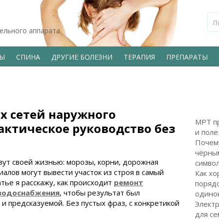
тельного аппарата
ВЫ
СПИНА
ДРУГИЕ БОЛЕЗНИ
ТЕРАПИЯ
ПРЕПАРАТЫ
х сетей наружного
МРТ пр
актическое руководство без
и поле
Почем
чёрным
ут своей жизнью: морозы, корни, дорожная
символ
иалов могут вывести участок из строя в самый
Как хо
тье я расскажу, как происходит
ремонт
поряд
 водоснабжения
, чтобы результат был
одинок
и предсказуемой. Без пустых фраз, с конкретикой
Электр
для с