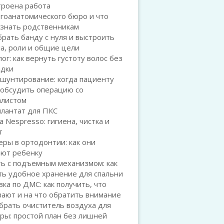
троена работа
гоанатомического бюро и что
 знать родственникам
брать банду с нуля и выстроить
а, роли и общие цели
ог: как вернуть густоту волос без
адки
шунтирование: когда пациенту
 обсудить операцию со
алистом
плантат для ПКС
а Nespresso: гигиена, чистка и
т
ры в ортодонтии: как они
ают ребенку
ь с подъемным механизмом: как
ть удобное хранение для спальни
ка по ДМС: как получить, что
ают и на что обратить внимание
брать очиститель воздуха для
ры: простой план без лишней