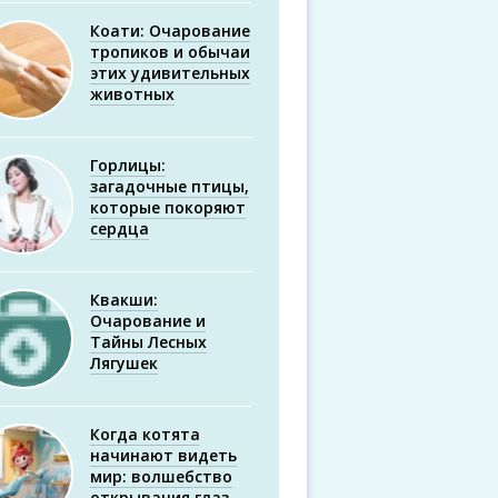
Коати: Очарование
тропиков и обычаи
этих удивительных
животных
Горлицы:
загадочные птицы,
которые покоряют
сердца
Квакши:
Очарование и
Тайны Лесных
Лягушек
Когда котята
начинают видеть
мир: волшебство
открывания глаз