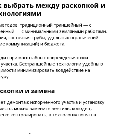
к выбрать между раскопкой и
хнологиями
 методов: традиционный траншейный — с
ншейный — с минимальными земляными работами.
ния, состояния трубы, удельных ограничений
чие коммуникаций) и бюджета.
одит при масштабных повреждениях или
участка. Бестраншейные технологии удобны в
одимости минимизировать воздействие на
уру.
скопки и замена
т демонтаж испорченного участка и установку
 место, можно заменить вентиль, колодец,
егко контролировать, а технология понятна