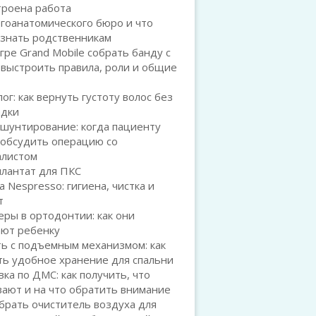
троена работа
гоанатомического бюро и что
 знать родственникам
игре Grand Mobile собрать банду с
 выстроить правила, роли и общие
ог: как вернуть густоту волос без
адки
шунтирование: когда пациенту
 обсудить операцию со
алистом
плантат для ПКС
а Nespresso: гигиена, чистка и
т
ры в ортодонтии: как они
ают ребенку
ь с подъемным механизмом: как
ть удобное хранение для спальни
ка по ДМС: как получить, что
ают и на что обратить внимание
брать очиститель воздуха для