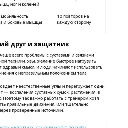
ышц ног и коленей
 мобильность
10 повторов на
ка и боковые мышцы
каждую сторону
ий друг и защитник
чаще всего проблемы с суставами и связками
ной техники. Увы, желание быстрее нагрузить
 здравый смысл, и люди начинают использовать
жнения с неправильным положением тела.
создаёт неестественные углы и перегружает одни
т — воспаления суставных сумок, растяжения, в
. Поэтому так важно работать с тренером хотя
оить правильные движения, или тщательно
через проверенные источники.
ото животных: как они могут поднять