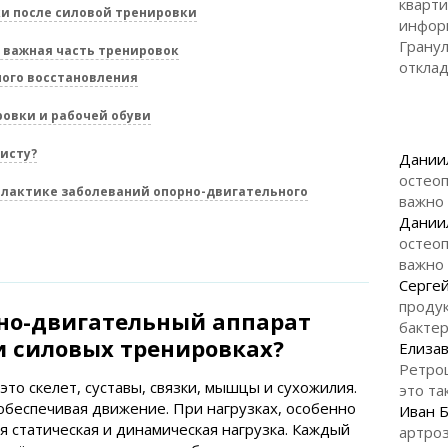
кварти
и после силовой тренировки
инфор
Гранул
 важная часть тренировок
откла
ого восстановления
овки и рабочей обуви
исту?
Дании
остеоп
лактике заболеваний опорно-двигательного
важно
Дании
остеоп
важно
Серге
продук
но-двигательный аппарат
бакте
и силовых тренировках?
Елизав
Ретро
то скелет, суставы, связки, мышцы и сухожилия.
это та
обеспечивая движение. При нагрузках, особенно
Иван 
я статическая и динамическая нагрузка. Каждый
артроз