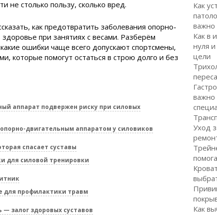
и не столько пользу, сколько вред.
Как ус
патоло
важно
ссказать, как предотвратить заболевания опорно-
Как в 
 здоровье при занятиях с весами. Разберём
нуля и
 какие ошибки чаще всего допускают спортсмены,
цели
и, которые помогут остаться в строю долго и без
Трихол
перес
Гастро
важно
специ
ый аппарат подвержен риску при силовых
Транс
Уход з
опорно-двигательным аппаратом у силовиков
ремон
оторая спасает суставы
Трейне
помог
и для силовой тренировки
Кроват
выбра
щитник
Привив
е для профилактики травм
покрыв
Как вы
 — залог здоровых суставов