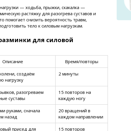
нагрузки — ходьба, прыжки, скакалка —
мическую растяжку для разогрева суставов и
то помогает снизить вероятность травм,
одготовить тело к силовым нагрузкам.
разминки для силовой
Описание
Время/повторы
колени, создаём
2 минуты
ю нагрузку
рывков, разогреваем
15 повторов на
ные суставы
каждую ногу
ми руками, сначала
20 вращений в
ем назад
каждом направлении
овый присед для
15 повторов