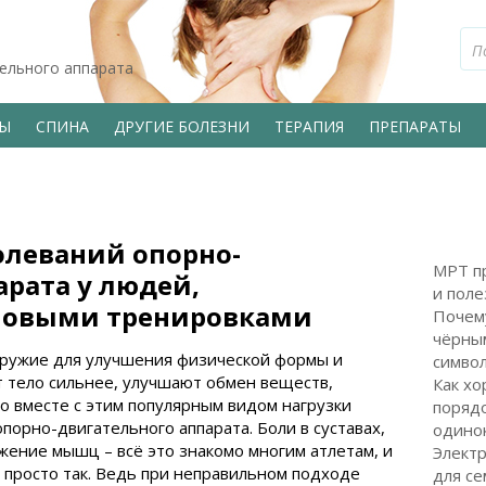
тельного аппарата
ВЫ
СПИНА
ДРУГИЕ БОЛЕЗНИ
ТЕРАПИЯ
ПРЕПАРАТЫ
олеваний опорно-
МРТ пр
арата у людей,
и поле
ловыми тренировками
Почем
чёрным
ружие для улучшения физической формы и
символ
 тело сильнее, улучшают обмен веществ,
Как хо
Но вместе с этим популярным видом нагрузки
поряд
опорно-двигательного аппарата. Боли в суставах,
одинок
жение мышц – всё это знакомо многим атлетам, и
Электр
 просто так. Ведь при неправильном подходе
для с