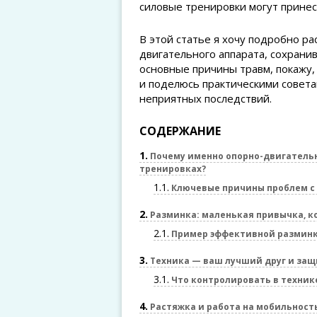
силовые тренировки могут принест
В этой статье я хочу подробно ра
двигательного аппарата, сохранив
основные причины травм, покажу,
и поделюсь практическими советам
неприятных последствий.
СОДЕРЖАНИЕ
1
Почему именно опорно-двигательн
тренировках?
1.1
Ключевые причины проблем с 
2
Разминка: маленькая привычка, к
2.1
Пример эффективной разминк
3
Техника — ваш лучший друг и за
3.1
Что контролировать в техник
4
Растяжка и работа на мобильность