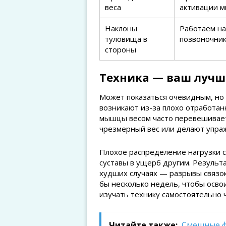
веса
активации м
Наклоны
Работаем на
туловища в
позвоночни
стороны
Техника — ваш лучш
Может показаться очевидным, но 
возникают из-за плохо отработан
мышцы весом часто перевешивает
чрезмерный вес или делают упра
Плохое распределение нагрузки 
суставы в ущерб другим. Результа
худших случаях — разрывы связок
бы несколько недель, чтобы осв
изучать технику самостоятельно 
Читайте также:
Смешные ф