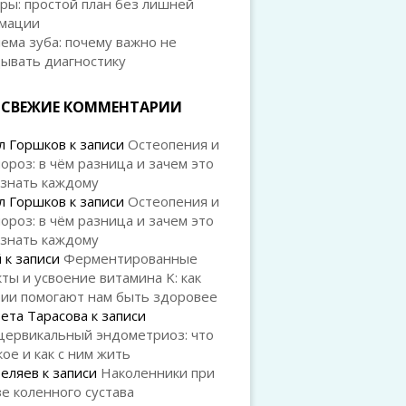
ры: простой план без лишней
мации
ема зуба: почему важно не
дывать диагностику
СВЕЖИЕ КОММЕНТАРИИ
л Горшков
к записи
Остеопения и
ороз: в чём разница и зачем это
 знать каждому
л Горшков
к записи
Остеопения и
ороз: в чём разница и зачем это
 знать каждому
й
к записи
Ферментированные
ты и усвоение витамина K: как
рии помогают нам быть здоровее
ета Тарасова
к записи
цервикальный эндометриоз: что
кое и как с ним жить
Беляев
к записи
Наколенники при
е коленного сустава