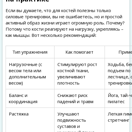
Если вы думаете, что для костей полезны только
силовые тренировки, вы не ошибаетесь, но и простой
активный образ жизни играет огромную роль. Почему?
Потому что кости реагируют на нагрузку, укрепляясь –
как мышцы. Вот несколько рекомендаций:
Тип упражнения
Как помогает
Прим
Нагрузочные (с
Стимулируют рост
Ходьба, бе
весом тела или
костной ткани,
подъем по
дополнительным
увеличивают
лестнице, 
весом)
плотность
тренировк
Баланс и
Снижают риск
Йога, тай-ч
координация
падений и травм
пилатес
Растяжка
Улучшают
Легкая гим
подвижность
стретчинг
суставов и