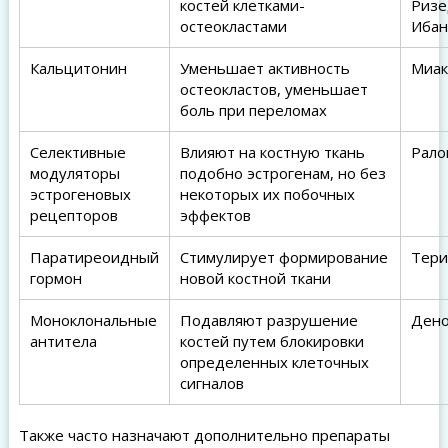
костей клетками-
Ризе
остеокластами
Ибан
Кальцитонин
Уменьшает активность
Миак
остеокластов, уменьшает
боль при переломах
Селективные
Влияют на костную ткань
Рало
модуляторы
подобно эстрогенам, но без
эстрогеновых
некоторых их побочных
рецепторов
эффектов
Паратиреоидный
Стимулирует формирование
Тери
гормон
новой костной ткани
Моноклональные
Подавляют разрушение
Дено
антитела
костей путем блокировки
определенных клеточных
сигналов
Также часто назначают дополнительно препараты