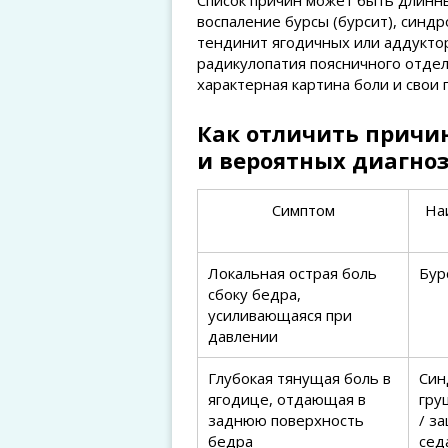
Список причин может быть длинны
воспаление бурсы (бурсит), син
тендинит ягодичных или аддуктор
радикулопатия поясничного отдела
характерная картина боли и свои 
Как отличить причи
и вероятных диагно
Симптом
На
Локальная острая боль
Бур
сбоку бедра,
усиливающаяся при
давлении
Глубокая тянущая боль в
Син
ягодице, отдающая в
гру
заднюю поверхность
/ з
бедра
сед