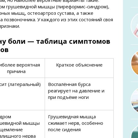
м, но наиболее вероятные варианты такие:
дром грушевидной мышцы (пиреформис-синдром),
ных мышц, остеоартроз сустава, а также
 позвоночника. У каждого из этих состояний своя
признаки.
ну боли — таблица симптомов
зов
иболее вероятная
Краткое объяснение
причина
сит (латеральный)
Воспалённая бурса
реагирует на давление и
при подъёме ноги
дром
Грушевидная мышца
шевидной мышцы
сжимает нерв, особенно
ащемление
после сидения
алищного нерва