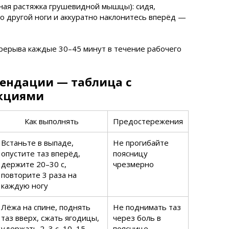
ная растяжка грушевидной мышцы): сидя,
о другой ноги и аккуратно наклонитесь вперёд —
рерыва каждые 30–45 минут в течение рабочего
ендации — таблица с
кциями
Как выполнять
Предостережения
Встаньте в выпаде,
Не прогибайте
опустите таз вперёд,
поясницу
держите 20–30 с,
чрезмерно
повторите 3 раза на
каждую ногу
Лёжа на спине, поднять
Не поднимать таз
таз вверх, сжать ягодицы,
через боль в
удержать 2–3 с, 10–15
пояснице