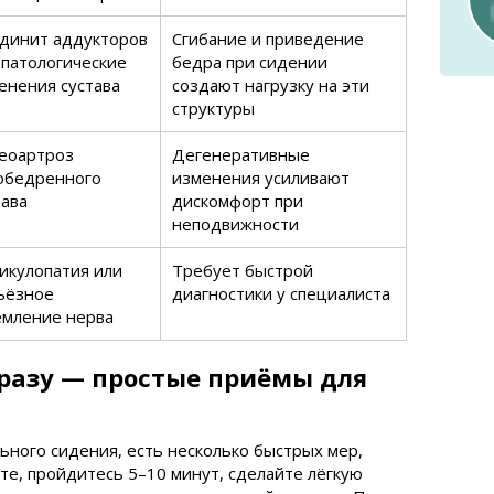
динит аддукторов
Сгибание и приведение
 патологические
бедра при сидении
енения сустава
создают нагрузку на эти
структуры
еоартроз
Дегенеративные
обедренного
изменения усиливают
тава
дискомфорт при
неподвижности
икулопатия или
Требует быстрой
ьёзное
диагностики у специалиста
мление нерва
сразу — простые приёмы для
ьного сидения, есть несколько быстрых мер,
те, пройдитесь 5–10 минут, сделайте лёгкую