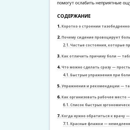
помогут ослабить неприятные ощу
СОДЕРЖАНИЕ
1
Коротко о строении тазобедренног
2
Почему сидение провоцирует бол
2.1
Частые состояния, которые п
3
Как отличить причину боли — таб
4
Что можно сделать сразу — прост
4.1
Быстрые упражнения при боли
5
Упражнения и рекомендации — та
6
Как организовать рабочее место 
6.1
Список быстрых эргономичес
7
Когда нужно обратиться к врачу 
7.1
Красные флажки — немедленн