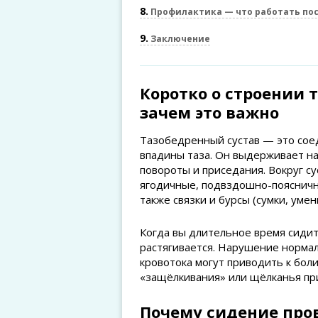
8
Профилактика — что работать по
9
Заключение
Коротко о строении 
зачем это важно
Тазобедренный сустав — это сое
впадины таза. Он выдерживает наг
повороты и приседания. Вокруг 
ягодичные, подвздошно-поясничн
также связки и бурсы (сумки, ум
Когда вы длительное время сидите
растягивается. Нарушение норма
кровотока могут приводить к бо
«защёлкивания» или щёлканья пр
Почему сидение про