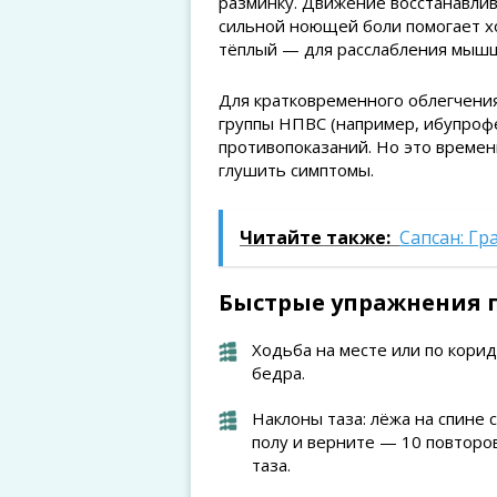
разминку. Движение восстанавлив
сильной ноющей боли помогает хо
тёплый — для расслабления мышц
Для кратковременного облегчени
группы НПВС (например, ибупрофен
противопоказаний. Но это времен
глушить симптомы.
Читайте также:
Сапсан: Гр
Быстрые упражнения п
Ходьба на месте или по кори
бедра.
Наклоны таза: лёжа на спине 
полу и верните — 10 повторо
таза.