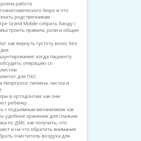
троена работа
гоанатомического бюро и что
 знать родственникам
игре Grand Mobile собрать банду с
 выстроить правила, роли и общие
ог: как вернуть густоту волос без
адки
шунтирование: когда пациенту
 обсудить операцию со
алистом
плантат для ПКС
а Nespresso: гигиена, чистка и
т
ры в ортодонтии: как они
ают ребенку
ь с подъемным механизмом: как
ть удобное хранение для спальни
ка по ДМС: как получить, что
ают и на что обратить внимание
брать очиститель воздуха для