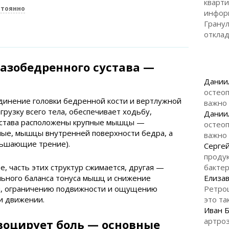
кварти
стоянно
инфор
Гранул
откла
тазобедренного сустава —
Дании
остеоп
динение головки бедренной кости и вертлужной
важно
рузку всего тела, обеспечивает ходьбу,
Дании
сустава расположены крупные мышцы —
остеоп
ые, мышцы внутренней поверхности бедра, а
важно
еньшающие трение).
Серге
продук
, часть этих структур сжимается, другая —
бакте
льного баланса тонуса мышц и снижение
Елизав
ли, ограничению подвижности и ощущению
Ретро
и движении.
это та
Иван 
артроз
воцирует боль — основные