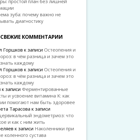
ры: простой план без лишней
мации
ема зуба: почему важно не
дывать диагностику
СВЕЖИЕ КОММЕНТАРИИ
л Горшков
к записи
Остеопения и
ороз: в чём разница и зачем это
 знать каждому
л Горшков
к записи
Остеопения и
ороз: в чём разница и зачем это
 знать каждому
й
к записи
Ферментированные
ты и усвоение витамина K: как
рии помогают нам быть здоровее
ета Тарасова
к записи
цервикальный эндометриоз: что
кое и как с ним жить
Беляев
к записи
Наколенники при
е коленного сустава