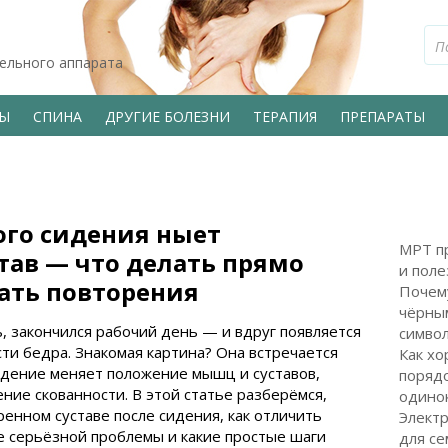
тельного аппарата
ВЫ
СПИНА
ДРУГИЕ БОЛЕЗНИ
ТЕРАПИЯ
ПРЕПАРАТЫ
ого сидения ныет
МРТ пр
тав — что делать прямо
и поле
жать повторения
Почем
чёрным
ь, закончился рабочий день — и вдруг появляется
символ
сти бедра. Знакомая картина? Она встречается
Как хо
идение меняет положение мышц и суставов,
поряд
ие скованности. В этой статье разберёмся,
одинок
ренном суставе после сидения, как отличить
Электр
е серьёзной проблемы и какие простые шаги
для с