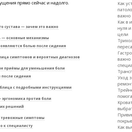
щения прямо сейчас и надолго.
Как ус
патоло
важно
Как в 
о сустава — зачем это важно
нуля и
цели
ь — основные механизмы
Трихол
роявляются болью после сидения
перес
Гастро
лица симптомов и вероятных диагнозов
важно
специ
ые приёмы для уменьшения боли
Транс
 после сидения
Уход з
ремон
блица с подробными инструкциями
Трейне
помог
— эргономика против боли
Кроват
ких решений
выбра
Привив
— тревожные симптомы
покрыв
о к специалисту
Как вы