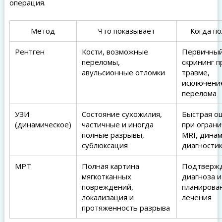
операция.
Метод
Что показывает
Когда п
Рентген
Кости, возможные
Первичны
переломы,
скрининг п
авульсионные отломки
травме,
исключени
перелома
УЗИ
Состояние сухожилия,
Быстрая оц
(динамическое)
частичные и иногда
при огран
полные разрывы,
MRI, дина
сублюксация
диагности
МРТ
Полная картина
Подтверж
мягкотканных
диагноза и
повреждений,
планирова
локализация и
лечения
протяженность разрыва