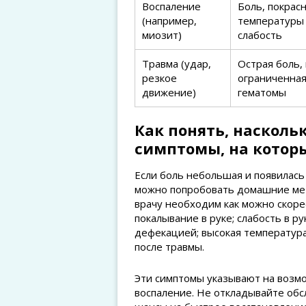
Воспаление
Боль, покрас
(например,
температуры 
миозит)
слабость
Травма (удар,
Острая боль,
резкое
ограниченная
движение)
гематомы
Как понять, насколь
симптомы, на котор
Если боль небольшая и появилась
можно попробовать домашние мето
врачу необходим как можно скоре
покалывание в руке; слабость в р
дефекацией; высокая температура
после травмы.
Эти симптомы указывают на возм
воспаление. Не откладывайте об