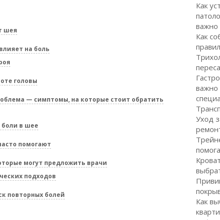
Как ус
патоло
важно
т шея
Как со
правил
влияет на боль
Трихол
роя
перес
Гастро
оте головы
важно
специ
роблема — симптомы, на которые стоит обратить
Транс
Уход з
 боли в шее
ремон
Трейне
часто помогают
помог
Кроват
оторые могут предложить врачи
выбра
ческих подходов
Привив
покрыв
ск повторных болей
Как вы
кварти