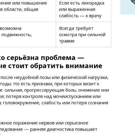
нение или повышение
Если есть лихорадка
в области, общая
или выраженная
слабость — к врачу
 возможна
Всегда требует
 подвижность,
осмотра при сильной
травме
ко серьёзна проблема —
ые стоит обратить внимание
 после неудобной позы или физической нагрузки,
ды. Но есть признаки, при которых визит к
е: сильная, прогрессирующая боль; онемение или
уке; потеря контроля над мочеиспусканием или
; головокружение, слабость или потеря сознания
ожное поражение нервов или серьезное
следование — ранняя диагностика повышает