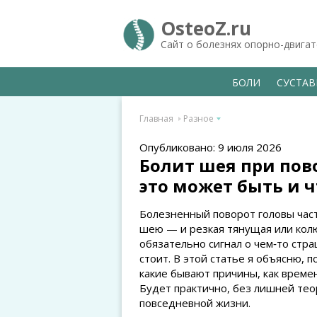
OsteoZ.ru
Сайт о болезнях опорно-двига
БОЛИ
СУСТА
Главная
Разное
Опубликовано: 9 июля 2026
Болит шея при пово
это может быть и ч
Болезненный поворот головы час
шею — и резкая тянущая или колю
обязательно сигнал о чем‑то стр
стоит. В этой статье я объясню, 
какие бывают причины, как времен
Будет практично, без лишней те
повседневной жизни.