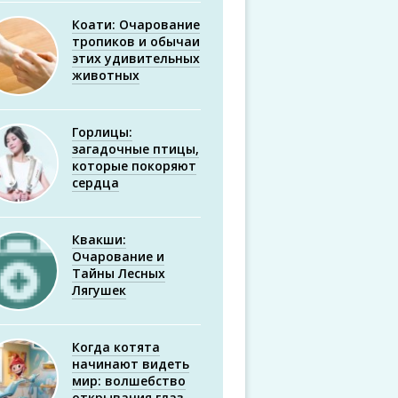
Коати: Очарование
тропиков и обычаи
этих удивительных
животных
Горлицы:
загадочные птицы,
которые покоряют
сердца
Квакши:
Очарование и
Тайны Лесных
Лягушек
Когда котята
начинают видеть
мир: волшебство
открывания глаз