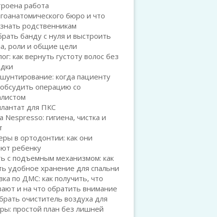
троена работа
гоанатомического бюро и что
 знать родственникам
брать банду с нуля и выстроить
а, роли и общие цели
ог: как вернуть густоту волос без
адки
шунтирование: когда пациенту
 обсудить операцию со
алистом
плантат для ПКС
а Nespresso: гигиена, чистка и
т
ры в ортодонтии: как они
ают ребенку
ь с подъемным механизмом: как
ть удобное хранение для спальни
ка по ДМС: как получить, что
ают и на что обратить внимание
брать очиститель воздуха для
ры: простой план без лишней