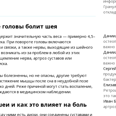
инфор
Гранул
откла
 головы болит шея
Дании
держит значительную часть веса — примерно 4,5–
остеоп
ека. При повороте головы включаются
важно
и связки, а также нервы, выходящие из шейного
Дании
 возникать из‑за проблем в любой из этих
остеоп
щемление нерва, артроз суставов или
важно
ска.
Серге
продук
ы болезненны, но не опасны, другие требуют
бакте
растяжение мышцы после сна в неудобной позе
Елизав
ко дней. Реже причиной могут стать воспаление,
Ретро
уждаются в медицинском наблюдении.
это та
Иван 
еи и как это влияет на боль
артроз
у ними есть диски, они соединены суставами и