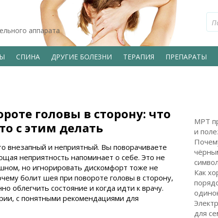
тельного аппарата
ВЫ
СПИНА
ДРУГИЕ БОЛЕЗНИ
ТЕРАПИЯ
ПРЕПАРАТЫ
роте головы в сторону: что
МРТ пр
то с этим делать
и поле
Почем
то внезапный и неприятный. Вы поворачиваете
чёрным
щая неприятность напоминает о себе. Это не
символ
ашном, но игнорировать дискомфорт тоже не
Как хо
почему болит шея при повороте головы в сторону,
поряд
но облегчить состояние и когда идти к врачу.
одинок
ории, с понятными рекомендациями для
Электр
для с