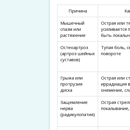
Причина
Ка
Мышечный
Острая или т
спазм или
усиливается 
растяжение
быть локальн
Остеоартроз
Тупая боль, 
(артроз шейных
повороте
суставов)
Грыжа или
Острая или с
протрузия
иррадиация в
диска
онемение, сл
Защемление
Острая стрел
нерва
покалывание,
(радикулопатия)