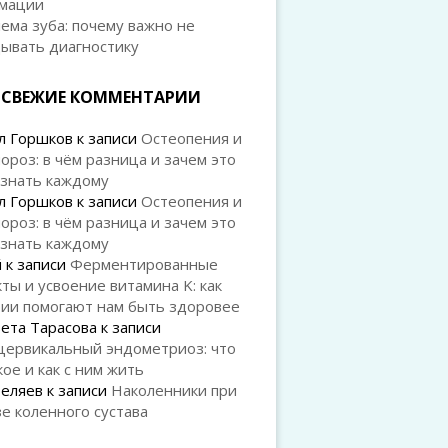
мации
ема зуба: почему важно не
дывать диагностику
СВЕЖИЕ КОММЕНТАРИИ
л Горшков
к записи
Остеопения и
ороз: в чём разница и зачем это
 знать каждому
л Горшков
к записи
Остеопения и
ороз: в чём разница и зачем это
 знать каждому
й
к записи
Ферментированные
ты и усвоение витамина K: как
рии помогают нам быть здоровее
ета Тарасова
к записи
цервикальный эндометриоз: что
кое и как с ним жить
Беляев
к записи
Наколенники при
е коленного сустава