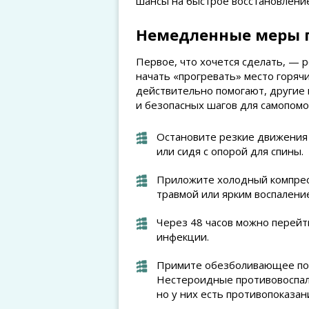
шансы на быстрое восстановление
Немедленные меры п
Первое, что хочется сделать, — р
начать «прогревать» место горяч
действительно помогают, другие 
и безопасных шагов для самопом
Остановите резкие движения
или сидя с опорой для спины.
Приложите холодный компресс
травмой или ярким воспалени
Через 48 часов можно перейти
инфекции.
Примите обезболивающее по и
Нестероидные противовоспал
но у них есть противопоказан