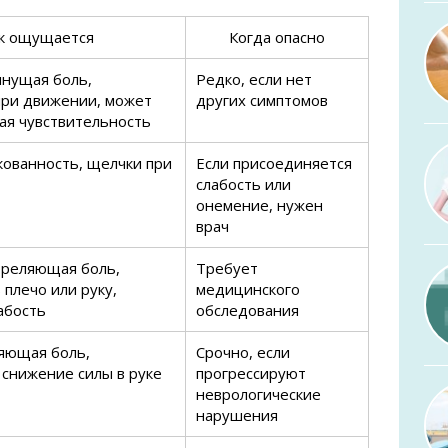
к ощущается
Когда опасно
янущая боль,
Редко, если нет
при движении, может
других симптомов
ая чувствительность
скованность, щелчки при
Если присоединяется
слабость или
онемение, нужен
врач
треляющая боль,
Требует
 плечо или руку,
медицинского
абость
обследования
яющая боль,
Срочно, если
 снижение силы в руке
прогрессируют
неврологические
нарушения