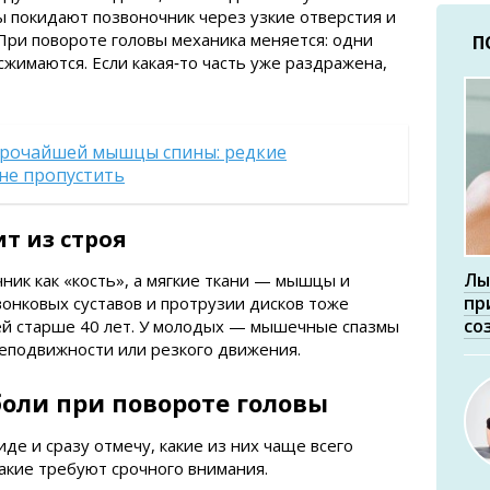
покидают позвоночник через узкие отверстия и
 При повороте головы механика меняется: одни
П
сжимаются. Если какая‑то часть уже раздражена,
рочайшей мышцы спины: редкие
не пропустить
т из строя
Лы
ник как «кость», а мягкие ткани — мышцы и
пр
вонковых суставов и протрузии дисков тоже
со
ей старше 40 лет. У молодых — мышечные спазмы
еподвижности или резкого движения.
оли при повороте головы
де и сразу отмечу, какие из них чаще всего
какие требуют срочного внимания.