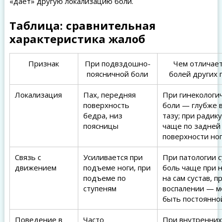
«даёт» другую локализацию боли.
Таблица: сравнительная
характеристика жалоб
Признак
При подвздошно-
Чем отличает
поясничной боли
болей других 
Локализация
Пах, передняя
При гинекологи
поверхность
боли — глубже 
бедра, низ
тазу; при радик
поясницы
чаще по задней
поверхности но
Связь с
Усиливается при
При патологии с
движением
подъеме ноги, при
боль чаще при н
подъеме по
на сам сустав, п
ступеням
воспалении — 
быть постоянно
Поведение в
Часто
При внутренних