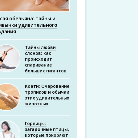
сая обезьяна: тайны и
ивычки удивительного
здания
Тайны любви
слонов: как
происходит
спаривание
больших гигантов
Коати: Очарование
тропиков и обычаи
этих удивительных
животных
Горлицы:
загадочные птицы,
которые покоряют