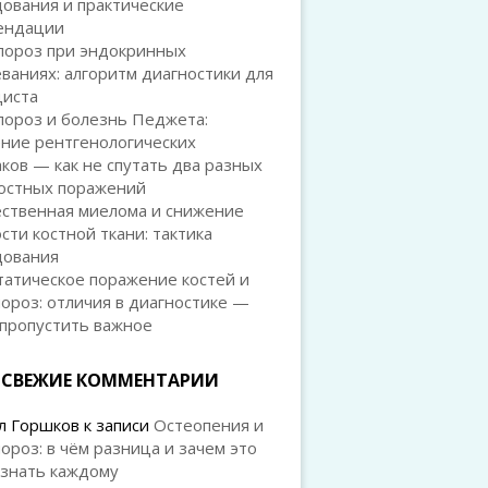
ования и практические
ендации
пороз при эндокринных
ваниях: алгоритм диагностики для
циста
пороз и болезнь Педжета:
ение рентгенологических
ков — как не спутать два разных
костных поражений
ственная миелома и снижение
сти костной ткани: тактика
дования
татическое поражение костей и
ороз: отличия в диагностике —
 пропустить важное
СВЕЖИЕ КОММЕНТАРИИ
л Горшков
к записи
Остеопения и
ороз: в чём разница и зачем это
 знать каждому