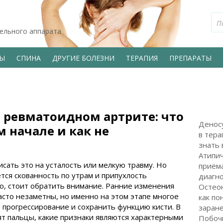
тельного аппарата
ВЫ
СПИНА
ДРУГИЕ БОЛЕЗНИ
ТЕРАПИЯ
ПРЕПАРАТЫ
и ревматоидном артрите: что
Деносу
 начале и как не
в тера
знать 
Атипи
исать это на усталость или мелкую травму. Но
приёма
тся скованность по утрам и припухлость
диагн
о, стоит обратить внимание. Ранние изменения
Остео
асто незаметны, но именно на этом этапе многое
как по
 прогрессирование и сохранить функцию кисти. В
заран
ят пальцы, какие признаки являются характерными
Побоч