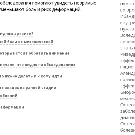
ы обследования помогают увидеть незримые
нужно 
 уменьшают боль и риск деформаций.
во вре
Ибанд
внутр
нужно 
оидном артрите?
Золедр
лечен
ой боли от механической
знать
которые стоит обратить внимание
Ризед
эффек
 начале: что видно на обследованиях
пациен
Алендр
то нужно делать и к кому идти
правил
эффек
в пальцах на ранней стадии
Бисфо
соблений
механи
Остеоп
 деформации
заболе
диагн
Остео
болезн