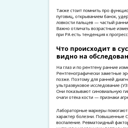
Также стоит помнить про функцио
пуговиц, открыванием банок, уд
ловкости пальцев — частый ранни
Важно отличать возрастные измен
при РА есть тенденция к прогрес
Что происходит в сус
видно на обследова
На глаз и по рентгену ранние из
Рентгенографически заметные э
позже. Поэтому для ранней диагн
ультразвуковое исследование (УЗ
Они показывают синовиальную гип
очаги отёка кости — признаки агр
Лабораторные маркеры помогают
характер болезни. Повышенные С
воспаление. Ревматоидный фактор