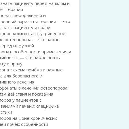
знать пациенту перед началом и
мя терапии
ронат: пероральный и
ивенный варианты терапии — что
знать пациенту и врачу
оновая кислота: внутривенное
ие остеопороза — что важно
 перед инфузией
ронат: особенности применения и
тивность — что важно знать
ту и врачу
онат: схема приёма и важные
а для безопасного и
тивного лечения
сфонаты в лечении остеопороза:
зм действия и показания
ороз у пациентов с
ваниями печени: специфика
остики
пороз на фоне хронических
ей почек: особенности