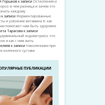
л Горшков
к записи
Остеопения и
ороз: в чём разница и зачем это
 знать каждому
й
к записи
Ферментированные
ты и усвоение витамина K: как
рии помогают нам быть здоровее
ета Тарасова
к записи
цервикальный эндометриоз: что
кое и как с ним жить
Беляев
к записи
Наколенники при
е коленного сустава
ОПУЛЯРНЫЕ ПУБЛИКАЦИИ