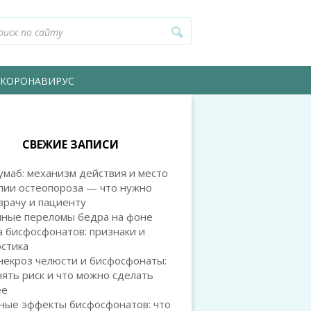
КОРОНАВИРУС
СВЕЖИЕ ЗАПИСИ
маб: механизм действия и место
пии остеопороза — что нужно
врачу и пациенту
чные переломы бедра на фоне
 бисфосфонатов: признаки и
остика
некроз челюсти и бисфосфонаты:
нять риск и что можно сделать
ее
ные эффекты бисфосфонатов: что