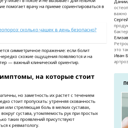
е утихает в покое и не вызывает длительной
Дании
чие помогает врачу на приеме сориентироваться в
остеоп
важно
Серге
продук
еопороз: сколько чашек в день безопасно?
бакте
Елизав
Ретро
это та
ается симметричное поражение: если болит
Иван 
 нередко схожие ощущения появляются и на
артроз
ктер — важный клинический ориентир.
симптомы, на которые стоит
П
атичны, но заметность их растет с течением
едко стоит пропускать: утренняя скованность
я или стреляющая боль в мелких суставах,
вокруг сустава, утомляемость рук при простых
ько таких проявлений присутствуют
ся к ревматологу.