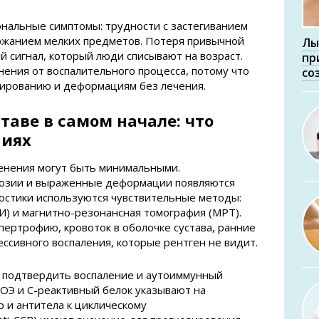
нальные симптомы: трудности с застегиванием
ержанием мелких предметов. Потеря привычной
Лы
й сигнал, который люди списывают на возраст.
пр
ения от воспалительного процесса, потому что
со
сированию и деформациям без лечения.
таве в самом начале: что
ниях
менения могут быть минимальными.
розии и выраженные деформации появляются
остики используются чувствительные методы:
И) и магнитно-резонансная томография (МРТ).
ертрофию, кровоток в оболочке сустава, ранние
ессивного воспаления, которые рентген не видит.
 подтвердить воспаление и аутоиммунный
ОЭ и С-реактивный белок указывают на
 и антитела к циклическому