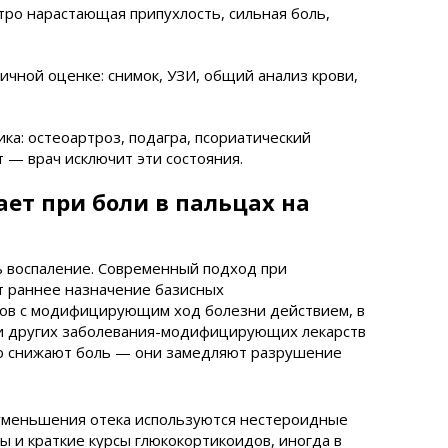
тро нарастающая припухлость, сильная боль,
ичной оценке: снимок, УЗИ, общий анализ крови,
а: остеоартроз, подагра, псориатический
 — врач исключит эти состояния.
ает при боли в пальцах на
ь воспаление. Современный подход при
 раннее назначение базисных
ов с модифицирующим ход болезни действием, в
и других заболевания-модифицирующих лекарств
то снижают боль — они замедляют разрушение
 уменьшения отека используются нестероидные
 и краткие курсы глюкокортикоидов, иногда в