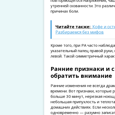
повторяющегося напряжения, чащ
утренней скованности. Это разли
причинах боли.
Читайте также:
Кофе и ост
Разбираемся без мифов
Кроме того, при РА часто наблюд
указательный палец правой руки,
левой. Такой симметричный хара
Ранние признаки и 
обратить внимание
Ранние изменения не всегда драм
времени. Вот признаки, которые р
больше 30 минут, нерезкая ноюща
небольшая припухлость и теплота 
домашних действиях. Если нескол
одновременно — разумно записать