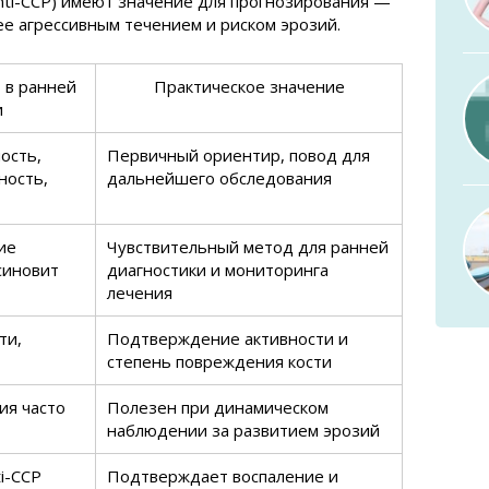
nti-CCP) имеют значение для прогнозирования —
ее агрессивным течением и риском эрозий.
 в ранней
Практическое значение
и
ость,
Первичный ориентир, повод для
ность,
дальнейшего обследования
ие
Чувствительный метод для ранней
синовит
диагностики и мониторинга
лечения
ти,
Подтверждение активности и
степень повреждения кости
ия часто
Полезен при динамическом
наблюдении за развитием эрозий
ti-CCP
Подтверждает воспаление и