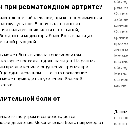
обслед
ы при ревматоидном артрите?
реком
Остео
алительное заболевание, при котором иммунная
заболе
лочку суставов. В результате синовит
клини
ти и пальцев, появляется отек тканей,
Остео
обождаются медиаторы боли. Боль в пальцах
сравн
тельной реакцией.
призна
лица 
ль может быть вызвана теносиновитом —
Множе
 которые проходят вдоль пальцев. На ранних
плотно
боли при движении и ощущение трения при
обсле
 Еще один механизм — то, что воспаление
Метас
 может приводить к усилению болевой
остеоп
канях.
как не
лительной боли от
Дании
ивается по утрам и сопровождается
остеоп
после движения. Механическая боль, например от
важно