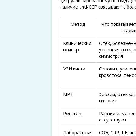
цитруллинированному пептиду (a
наличие anti-CCP связывают с бол
Метод
Что показывает
стади
Клинический
Отёк, болезненн
осмотр
утренняя скован
симметрия
УЗИ кисти
Синовит, усилен
кровотока, тено
МРТ
Эрозии, отёк кос
синовит
Рентген
Ранние изменен
отсутствуют
Лаборатория
СОЭ, CRP, RF, an