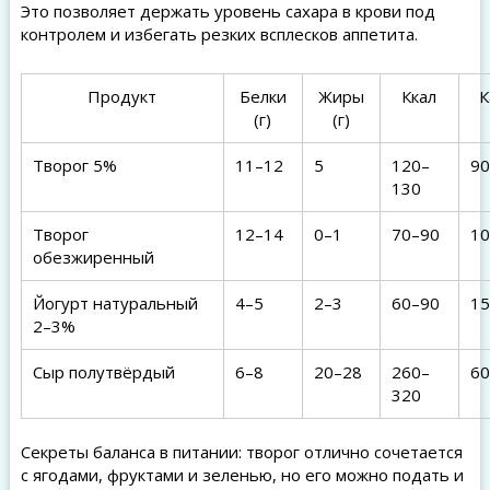
Это позволяет держать уровень сахара в крови под
контролем и избегать резких всплесков аппетита.
Продукт
Белки
Жиры
Ккал
К
(г)
(г)
Творог 5%
11–12
5
120–
90
130
Творог
12–14
0–1
70–90
10
обезжиренный
Йогурт натуральный
4–5
2–3
60–90
15
2–3%
Сыр полутвёрдый
6–8
20–28
260–
60
320
Секреты баланса в питании: творог отлично сочетается
с ягодами, фруктами и зеленью, но его можно подать и