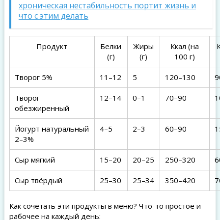
хроническая нестабильность портит жизнь и
что с этим делать
Продукт
Белки
Жиры
Ккал (на
(г)
(г)
100 г)
Творог 5%
11–12
5
120–130
9
Творог
12–14
0–1
70–90
1
обезжиренный
Йогурт натуральный
4–5
2–3
60–90
1
2–3%
Сыр мягкий
15–20
20–25
250–320
6
Сыр твёрдый
25–30
25–34
350–420
7
Как сочетать эти продукты в меню? Что-то простое и
рабочее на каждый день: