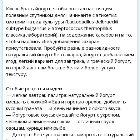
Как выбрать йогурт, чтобы он стал настоящим
полезным спутником дня? Начинайте с этикетки:
смотрим на вид культуры (Lactobacillus delbrueckii
subtype bulgaricus и Streptococcus thermophilus —
классика лабораторий), на содержание сахаров и на то,
чтобы надпись «без добавления сахара»
присутствовала. Пробуйте разные разновидности:
натуральный йогурт без сахаров, йогурт с добавлением
ягод, лёгкий вариант для завтрака, и греческий йогурт,
который даст вам больше белка и более густую
текстуру.
Особые рецепты и идеи:
— Лёгкая завтрак-палитра: натуральный йогурт
смешать с ложкой мёда и горстью орехов, добавить
кусочки граната — и день начинает с яркого вкуса.
— Йогуртовые соусы: смешайте йогурт с укропом,
чесноком и лимонным соком — отличный соус к
овощам, курице или рыбе.
— Десерты без чувства вины: заморозьте натуральный