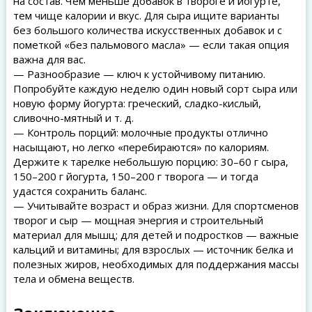
на состав. Чем меньше добавок в твороге и йогурте,
тем чище калории и вкус. Для сыра ищите варианты
без большого количества искусственных добавок и с
пометкой «без пальмового масла» — если такая опция
важна для вас.
— Разнообразие — ключ к устойчивому питанию.
Попробуйте каждую неделю один новый сорт сыра или
новую форму йогурта: греческий, сладко-кислый,
сливочно-мятный и т. д.
— Контроль порций: молочные продукты отлично
насыщают, но легко «перебираются» по калориям.
Держите к тарелке небольшую порцию: 30–60 г сыра,
150–200 г йогурта, 150–200 г творога — и тогда
удастся сохранить баланс.
— Учитывайте возраст и образ жизни. Для спортсменов
творог и сыр — мощная энергия и строительный
материал для мышц; для детей и подростков — важные
кальций и витамины; для взрослых — источник белка и
полезных жиров, необходимых для поддержания массы
тела и обмена веществ.