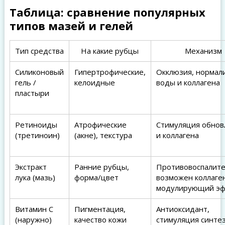
Таблица: сравнение популярных
типов мазей и гелей
Тип средства
На какие рубцы
Механизм
Силиконовый
Гипертрофические,
Окклюзия, нормал
гель /
келоидные
воды и коллагена
пластыри
Ретиноиды
Атрофические
Стимуляция обнов
(третиноин)
(акне), текстура
и коллагена
Экстракт
Ранние рубцы,
Противовоспалите
лука (мазь)
форма/цвет
возможен коллаге
модулирующий эф
Витамин C
Пигментация,
Антиоксидант,
(наружно)
качество кожи
стимуляция синте