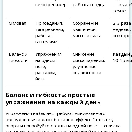
велотренажер
работы сердца
— в удо
темпе
Силовая
Приседания,
Сохранение
2-3 раза
тяга резинки,
мышечной
неделю,
работа с
массы и силы
повторе
гантелями
Баланс и
Упражнения
Снижение
Каждый 
гибкость
на одной
риска падений,
10-15 м
ноге,
улучшение
растяжки,
подвижности
йога
Баланс и гибкость: простые
упражнения на каждый день
Упражнения на баланс требуют минимального
оборудования и дают большой эффект. Станьте у
опоры и попробуйте стоять на одной ноге — сначала
10–15 секунд, затем дольше. Повторяйте 3 раза на