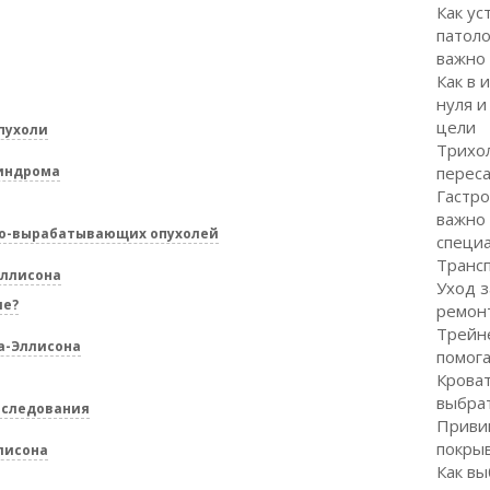
Как ус
патоло
важно
Как в 
нуля и
цели
пухоли
Трихол
индрома
перес
Гастро
важно
но-вырабатывающих опухолей
специ
Транс
Эллисона
Уход з
ие?
ремон
Трейне
а-Эллисона
помог
Кроват
выбра
бследования
Привив
покрыв
лисона
Как вы