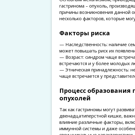
гастринома – опухоль, производя
причины возникновения данной оп
несколько факторов, которые мог
Факторы риска
— Наследственность: наличие се
может повышать риск их появлени
— Возраст: синдром чаще встречае
встречаются и у более молодых л
— Этническая принадлежность: н
чаще встречается у представител
Процесс образования
опухолей
Так как гастриномы могут развив
двенадцатиперстной кишке, важн
влияние различные факторы, вклю
иммунной системы и даже особен
свои уникальные характеристики,