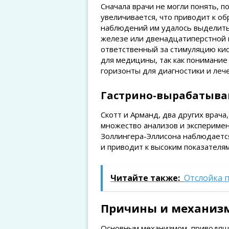
Сначала врачи не могли понять, п
увеличивается, что приводит к об
наблюдений им удалось выделить
железе или двенадцатиперстной 
ответственный за стимуляцию ки
для медицины, так как понимани
горизонты для диагностики и леч
Гастрино-вырабатыв
Скотт и Арманд, два других врач
множество анализов и эксперимен
Золлингера-Эллисона наблюдается
и приводит к высоким показателя
Читайте также:
Отслойка п
Причины и механиз
Основным механизмом, приводящи