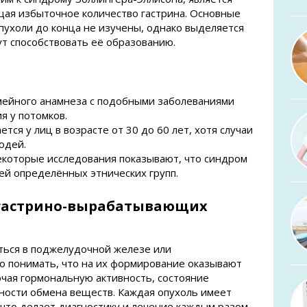
щая избыточное количество гастрина. Основные
ухоли до конца не изучены, однако выделяется
ут способствовать её образованию.
мейного анамнеза с подобными заболеваниями
я у потомков.
тся у лиц в возрасте от 30 до 60 лет, хотя случаи
юдей.
екоторые исследования показывают, что синдром
ей определённых этнических групп.
 гастрино-вырабатывающих
аться в поджелудочной железе или
о понимать, что на их формирование оказывают
чая гормональную активность, состояние
ности обмена веществ. Каждая опухоль имеет
 что делает диагностику и лечение каждым разом