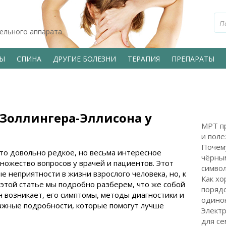
тельного аппарата
ВЫ
СПИНА
ДРУГИЕ БОЛЕЗНИ
ТЕРАПИЯ
ПРЕПАРАТЫ
 Золлингера-Эллисона у
МРТ пр
и поле
Почем
то довольно редкое, но весьма интересное
чёрным
ножество вопросов у врачей и пациентов. Этот
символ
 неприятности в жизни взрослого человека, но, к
Как хо
 этой статье мы подробно разберем, что же собой
поряд
н возникает, его симптомы, методы диагностики и
одинок
важные подробности, которые помогут лучше
Электр
для с