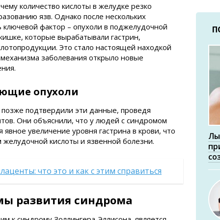
очему количество кислоты в желудке резко
разованию язв. Однако после нескольких
 ключевой фактор – опухоли в поджелудочной
П
кишке, которые вырабатывали гастрин,
слотопродукции. Это стало настоящей находкой
е механизма заболевания открыло новые
ения.
ающие опухоли
а, позже подтвердили эти данные, проведя
тов. Они объяснили, что у людей с синдромом
 явное увеличение уровня гастрина в крови, что
Лы
м желудочной кислоты и язвенной болезни.
пр
со
лаценты: что это и как с этим справиться
мы развития синдрома
м к синдрому Золлингера-Эллисона, является