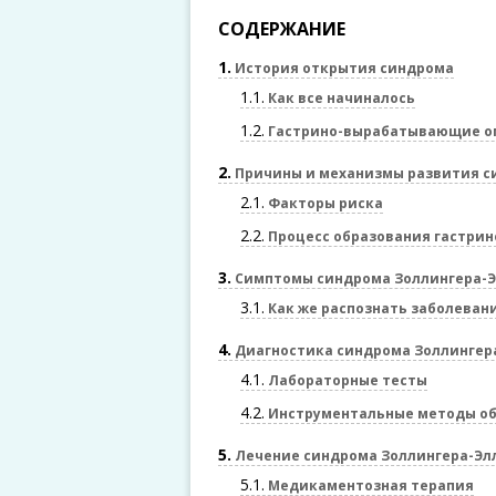
СОДЕРЖАНИЕ
1
История открытия синдрома
1.1
Как все начиналось
1.2
Гастрино-вырабатывающие о
2
Причины и механизмы развития с
2.1
Факторы риска
2.2
Процесс образования гастри
3
Симптомы синдрома Золлингера-
3.1
Как же распознать заболеван
4
Диагностика синдрома Золлингер
4.1
Лабораторные тесты
4.2
Инструментальные методы о
5
Лечение синдрома Золлингера-Эл
5.1
Медикаментозная терапия