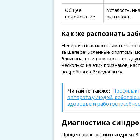
Общее
Усталость, ни
недомогание
активность.
Как же распознать за
Невероятно важно внимательно от
вышеперечисленные симптомы мог
Эллисона, но и на множество друг
несколько из этих признаков, нас
подробного обследования.
Читайте также:
Профилакт
аппарата у людей, работающ
здоровье и работоспособно
Диагностика синдро
Процесс диагностики синдрома З