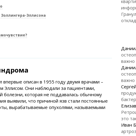
кварти
о
инфор
Гранул
 Золлингера-Эллисона
откла
амочувствие?
Дании
остеоп
важно
Дании
индрома
остеоп
важно
 впервые описан в 1955 году двумя врачами –
Серге
м Эллисом. Они наблюдали за пациентами,
продук
й болезни, которая не поддавалась обычному
бакте
ия выявили, что причиной язв стали постоянные
Елизав
оты, вырабатываемые опухолями, называемыми
Ретро
это та
Иван 
артроз