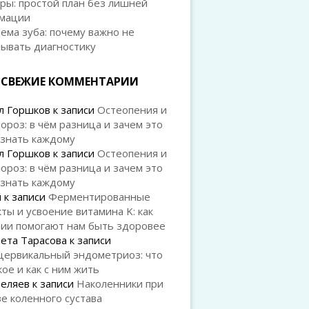
ры: простой план без лишней
мации
ема зуба: почему важно не
дывать диагностику
СВЕЖИЕ КОММЕНТАРИИ
л Горшков
к записи
Остеопения и
ороз: в чём разница и зачем это
 знать каждому
л Горшков
к записи
Остеопения и
ороз: в чём разница и зачем это
 знать каждому
й
к записи
Ферментированные
ты и усвоение витамина K: как
рии помогают нам быть здоровее
ета Тарасова
к записи
цервикальный эндометриоз: что
кое и как с ним жить
Беляев
к записи
Наколенники при
е коленного сустава