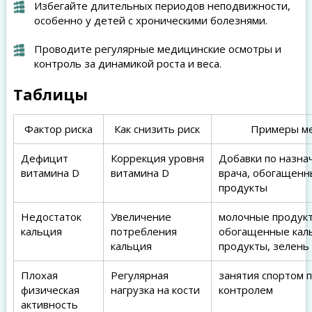
Избегайте длительных периодов неподвижности,
особенно у детей с хроническими болезнями.
Проводите регулярные медицинские осмотры и
контроль за динамикой роста и веса.
Таблицы
Фактор риска
Как снизить риск
Примеры м
Дефицит
Коррекция уровня
Добавки по назн
витамина D
витамина D
врача, обогащен
продукты
Недостаток
Увеличение
молочные продук
кальция
потребления
обогащенные кал
кальция
продукты, зелень
Плохая
Регулярная
занятия спортом 
физическая
нагрузка на кости
контролем
активность