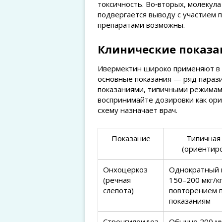
токсичность. Во‑вторых, молекул
подвергается выводу с участием 
препаратами возможны.
Клинические показа
Ивермектин широко применяют в 
основные показания — ряд параз
показаниями, типичными режимам
воспринимайте дозировки как орие
схему назначает врач.
Показание
Типичная
(ориентир
Онхоцеркоз
Однократный 
(речная
150–200 мкг/кг
слепота)
повторением 
показаниям
Стронгилоидоз
Обычно 200 мк