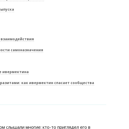
выпуска
и взаимодействия
ности самоназначения
ме ивермектина
разитами: как ивермектин спасает сообщества
ом слышали многие: кто-то приглядел его в