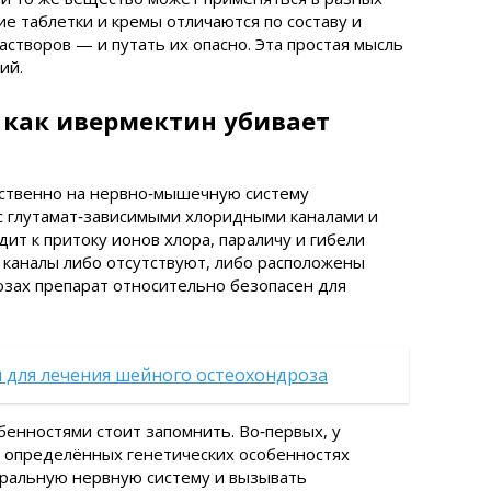
ие таблетки и кремы отличаются по составу и
створов — и путать их опасно. Эта простая мысль
ий.
 как ивермектин убивает
ственно на нервно‑мышечную систему
с глутамат‑зависимыми хлоридными каналами и
дит к притоку ионов хлора, параличу и гибели
 каналы либо отсутствуют, либо расположены
озах препарат относительно безопасен для
 для лечения шейного остеохондроза
енностями стоит запомнить. Во‑первых, у
 определённых генетических особенностях
тральную нервную систему и вызывать