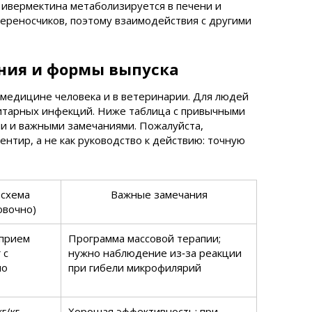
а ивермектина метаболизируется в печени и
переносчиков, поэтому взаимодействия с другими
ния и формы выпуска
медицине человека и в ветеринарии. Для людей
итарных инфекций. Ниже таблица с привычными
и и важными замечаниями. Пожалуйста,
нтир, а не как руководство к действию: точную
 схема
Важные замечания
овочно)
прием
Программа массовой терапии;
 с
нужно наблюдение из‑за реакции
по
при гибели микрофилярий
г/кг
Хорошая эффективность; при