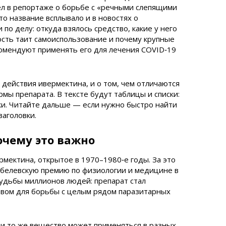
ел в репортаже о борьбе с «речными слепящими
то название всплывало и в новостях о
 по делу: откуда взялось средство, какие у него
ость таит самоиспользование и почему крупные
омендуют применять его для лечения COVID‑19
 действия ивермектина, и о том, чем отличаются
мы препарата. В тексте будут таблицы и списки:
ки. Читайте дальше — если нужно быстро найти
аголовки.
очему это важно
мектина, открытое в 1970–1980‑е годы. За это
обелевскую премию по физиологии и медицине в
судьбы миллионов людей: препарат стал
вом для борьбы с целым рядом паразитарных
 и то же вещество может применяться в разных