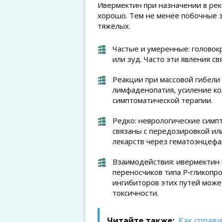
Ивермектин при назначении в ре
хорошо. Тем не менее побочные э
тяжёлых.
Частые и умеренные: головок
или зуд. Часто эти явления св
Реакции при массовой гибели
лимфаденопатия, усиление к
симптоматической терапии.
Редко: неврологические симп
связаны с передозировкой ил
лекарств через гематоэнцефа
Взаимодействия: ивермектин 
переносчиков типа P‑гликоп
ингибиторов этих путей мож
токсичности.
Читайте также:
Как справи