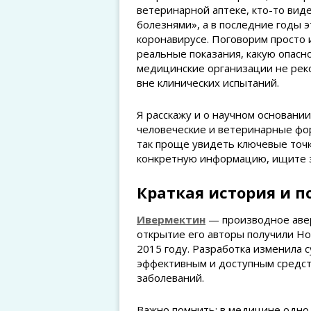
ветеринарной аптеке, кто-то вид
болезнями», а в последние годы э
коронавирусе. Поговорим просто и
реальные показания, какую опасн
медицинские организации не рек
вне клинических испытаний.
Я расскажу и о научном основании
человеческие и ветеринарные фор
так проще увидеть ключевые точ
конкретную информацию, ищите з
Краткая история и п
Ивермектин
— производное авер
открытие его авторы получили Н
2015 году. Разработка изменила 
эффективным и доступным средст
заболеваний.
Важно помнить: в медицине одно