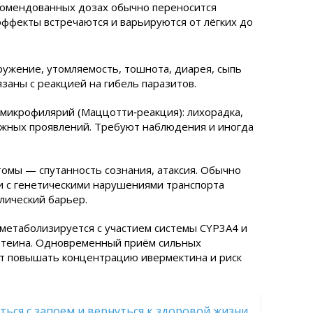
комендованных дозах обычно переносится
ффекты встречаются и варьируются от лёгких до
ружение, утомляемость, тошнота, диарея, сыпь
язаны с реакцией на гибель паразитов.
 микрофилярий (Маццотти‑реакция): лихорадка,
ожных проявлений. Требуют наблюдения и иногда
томы — спутанность сознания, атаксия. Обычно
и с генетическими нарушениями транспорта
лический барьер.
метаболизируется с участием системы CYP3A4 и
ротеина. Одновременный приём сильных
ет повышать концентрацию ивермектина и риск
ться с запоем и вернуться к здоровой жизни