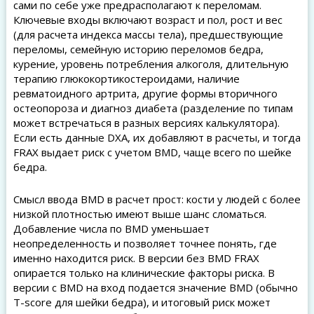
сами по себе уже предрасполагают к переломам.
Ключевые входы включают возраст и пол, рост и вес
(для расчета индекса массы тела), предшествующие
переломы, семейную историю переломов бедра,
курение, уровень потребления алкоголя, длительную
терапию глюкокортикостероидами, наличие
ревматоидного артрита, другие формы вторичного
остеопороза и диагноз диабета (разделение по типам
может встречаться в разных версиях калькулятора).
Если есть данные DXA, их добавляют в расчеты, и тогда
FRAX выдает риск с учетом BMD, чаще всего по шейке
бедра.
Смысл ввода BMD в расчет прост: кости у людей с более
низкой плотностью имеют выше шанс сломаться.
Добавление числа по BMD уменьшает
неопределенность и позволяет точнее понять, где
именно находится риск. В версии без BMD FRAX
опирается только на клинические факторы риска. В
версии с BMD на вход подается значение BMD (обычно
T-score для шейки бедра), и итоговый риск может