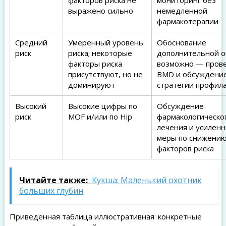
факторов риска не
мониторинг без
выражено сильно
немедленной
фармакотерапии
Средний
Умеренный уровень
Обоснование
риск
риска; некоторые
дополнительной о
факторы риска
возможно — пров
присутствуют, но не
BMD и обсуждени
доминируют
стратегии профил
Высокий
Высокие цифры по
Обсуждение
риск
MOF и/или по Hip
фармакологическо
лечения и усилен
меры по снижени
факторов риска
Читайте также:
Кукша: Маленький охотник
больших глубин
Приведенная таблица иллюстративная: конкретные