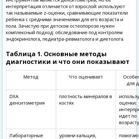
интерпретация отличается от взрослой: используют
так называемые z-оценки, сравнивающие показатели
ребенка с средними значениями для его возраста и
пола. Зачастую при детском остеопорозе нужен
комплексный подход: обследование под контролем
эндокринолога, педиатра-ревматолога и диетолога.
Таблица 1. Основные методы
диагностики и что они показывают
Метод
Что оценивает
Особе
для 
DXA
плотность минералов в
использу
денситометрия
костях
оценки;
интерпр
идет по
возрасту
Лабораторные
уровни кальция,
помогаю