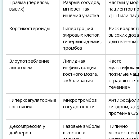
Травма (перелом,
Разрыв сосудов,
Частый у мо
вывих)
мгновенная
пациентов п
ишемия участка
ДТП или пад
Кортикостероиды
Гипертрофия
Риск возраст
жировых клеток,
высоких доза
гиперлипидемия,
длительном 
тромбоз
Злоупотребление
Липидная
Часто
алкоголем
инфильтрация
мультифокал
костного мозга,
пожилые ча
эмболизация
страдают тя
течением
Гиперкоагуляторные
Микротромбоз
Антифосфол
состояния
сосудов кости
синдром, де
протеина C/S
Декомпрессия у
Газовые эмболы
Типично
дайверов
в костных
множествен