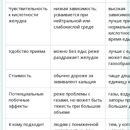
Чувствительность
низкая зависимость;
высокая
к кислотности
усваивается при
зависимос
желудка
нейтральной или
лучше пр
слабокислой среде
нормальн
кислотнос
время ед
Удобство приема
можно без еды; реже
лучше с е
раздражает желудок
может вы
газообра
Стоимость
обычно дороже за
чаще деш
эквивалент кальция
единицу 
Потенциальные
реже проблемы с
газы, взд
побочные
газами, но может быть
запоры п
эффекты
тяжесть при большом
больших 
объеме
К кому подходит
людям с пониженной
тем, у ког