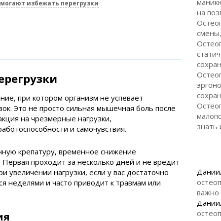
маникю
омогают избежать перегрузки
на поз
Остео
смены,
Остеоп
статич
сохран
Остеоп
ерегрузки
эргоно
сохран
ние, при котором организм не успевает
Остеоп
вок. Это не просто сильная мышечная боль после
малоп
акция на чрезмерные нагрузки,
знать 
ботоспособности и самочувствия.
ычную крепатуру, временное снижение
. Первая проходит за несколько дней и не вредит
Дании
и увеличении нагрузки, если у вас достаточно
остеоп
ся неделями и часто приводит к травмам или
важно
Дании
остеоп
ия