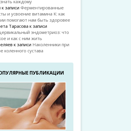
 знать каждому
й
к записи
Ферментированные
ты и усвоение витамина K: как
рии помогают нам быть здоровее
ета Тарасова
к записи
цервикальный эндометриоз: что
кое и как с ним жить
Беляев
к записи
Наколенники при
е коленного сустава
ОПУЛЯРНЫЕ ПУБЛИКАЦИИ