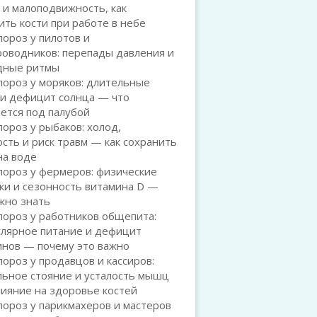
 и малоподвижность, как
ть кости при работе в небе
ороз у пилотов и
роводников: перепады давления и
дные ритмы
ороз у моряков: длительные
 и дефицит солнца — что
ется под палубой
ороз у рыбаков: холод,
сть и риск травм — как сохранить
на воде
пороз у фермеров: физические
ки и сезонность витамина D —
жно знать
пороз у работников общепита:
улярное питание и дефицит
инов — почему это важно
ороз у продавцов и кассиров:
льное стояние и усталость мышц
лияние на здоровье костей
ороз у парикмахеров и мастеров