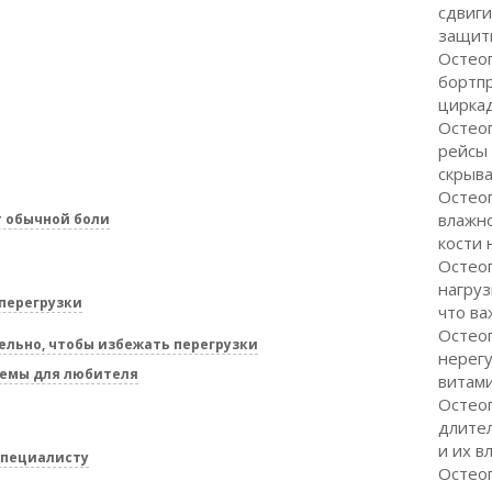
сдвиги
защити
Остеоп
бортп
цирка
Остеоп
рейсы
скрыва
Остеоп
влажно
т обычной боли
кости 
Остео
нагруз
 перегрузки
что ва
Остео
ельно, чтобы избежать перегрузки
нерег
хемы для любителя
витам
Остеоп
длите
и их в
специалисту
Остеоп