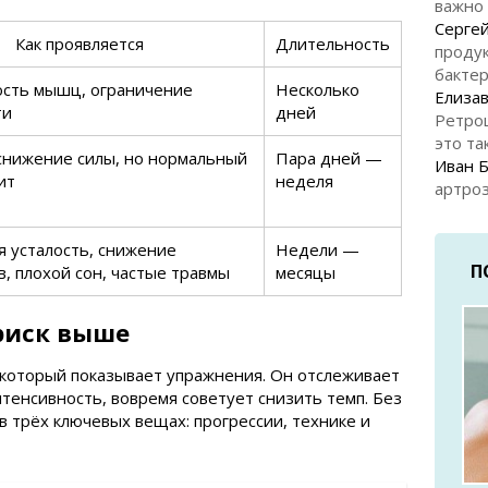
важно
Серге
Как проявляется
Длительность
продук
бакте
сть мышц, ограничение
Несколько
Елизав
ти
дней
Ретро
это та
 снижение силы, но нормальный
Пара дней —
Иван 
ит
неделя
артроз
я усталость, снижение
Недели —
П
, плохой сон, частые травмы
месяцы
 риск выше
 который показывает упражнения. Он отслеживает
нтенсивность, вовремя советует снизить темп. Без
в трёх ключевых вещах: прогрессии, технике и