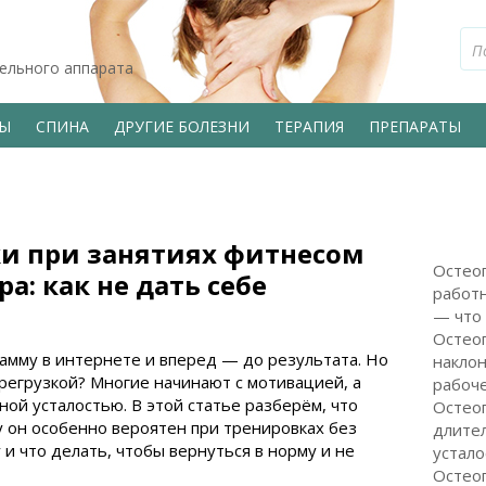
тельного аппарата
ВЫ
СПИНА
ДРУГИЕ БОЛЕЗНИ
ТЕРАПИЯ
ПРЕПАРАТЫ
и при занятиях фитнесом
Остеоп
а: как не дать себе
работн
— что 
Остео
рамму в интернете и вперед — до результата. Но
наклон
регрузкой? Многие начинают с мотивацией, а
рабоч
ной усталостью. В этой статье разберём, что
Остеоп
у он особенно вероятен при тренировках без
длите
 и что делать, чтобы вернуться в норму и не
устало
Остеоп