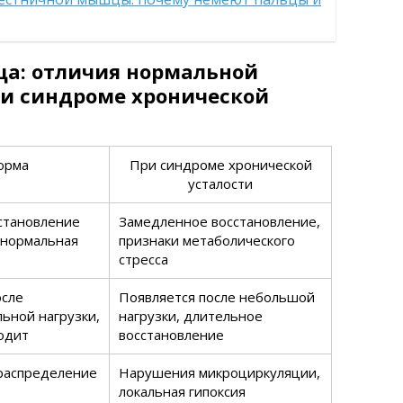
ца: отличия нормальной
 синдроме хронической
орма
При синдроме хронической
усталости
становление
Замедленное восстановление,
 нормальная
признаки метаболического
стресса
осле
Появляется после небольшой
ьной нагрузки,
нагрузки, длительное
одит
восстановление
распределение
Нарушения микроциркуляции,
локальная гипоксия