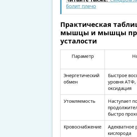
болит плечо
Практическая табли
мышцы и мышцы при
усталости
Параметр
Н
Энергетический
Быстрое вос
обмен
уровня АТФ,
оксидация
Утомляемость
Наступает п
продолжител
быстро прох
Кровоснабжение
Адекватное 
кислорода