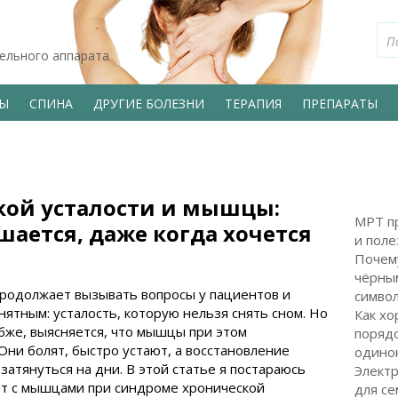
тельного аппарата
ВЫ
СПИНА
ДРУГИЕ БОЛЕЗНИ
ТЕРАПИЯ
ПРЕПАРАТЫ
кой усталости и мышцы:
МРТ пр
шается, даже когда хочется
и поле
Почем
чёрным
продолжает вызывать вопросы у пациентов и
символ
онятным: усталость, которую нельзя снять сном. Но
Как хо
бже, выясняется, что мышцы при этом
поряд
Они болят, быстро устают, а восстановление
одинок
атянуться на дни. В этой статье я постараюсь
Электр
ит с мышцами при синдроме хронической
для с