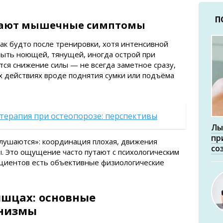
П
вают мышечные симптомы
к будто после тренировки, хотя интенсивной
быть ноющей, тянущей, иногда острой при
ся снижение силы — не всегда заметное сразу,
х действиях вроде поднятия сумки или подъёма
терапия при остеопорозе: перспективы
Лы
пр
слушаются»: координация плохая, движения
со
. Это ощущение часто путают с психологическим
ациентов есть объективные физиологические
ышцах: основные
анизмы