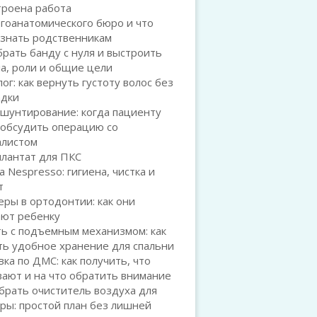
троена работа
гоанатомического бюро и что
 знать родственникам
брать банду с нуля и выстроить
а, роли и общие цели
ог: как вернуть густоту волос без
адки
шунтирование: когда пациенту
 обсудить операцию со
алистом
плантат для ПКС
а Nespresso: гигиена, чистка и
т
ры в ортодонтии: как они
ают ребенку
ь с подъемным механизмом: как
ть удобное хранение для спальни
ка по ДМС: как получить, что
ают и на что обратить внимание
брать очиститель воздуха для
ры: простой план без лишней