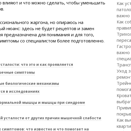
то влияют и что можно сделать, чтобы уменьшить
Как ус
в.
патоло
важно
Как со
ессионального жаргона, но опираюсь на
правил
й нюанс: здесь не будет рецептов и замен
Трихол
я предназначена для понимания и для того,
перес
симптомы со специалистом более подготовленно.
Гастро
важно
специ
Транс
сталости: что это и как проявляется
Уход з
шечные симптомы
ремон
Трейне
ные биологические механизмы
помог
ся в исследованиях
Кроват
выбра
нормальной мышцы и мышцы при синдроме
Привив
покрыв
й усталости от других причин мышечной слабости
Как вы
кварти
имптомов: что известно и что помогает на