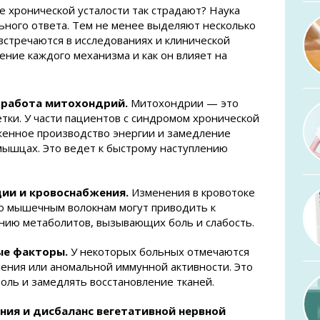
 хронической усталости так страдают? Наука
льного ответа. Тем не менее выделяют несколько
встречаются в исследованиях и клинической
ение каждого механизма и как он влияет на
 работа митохондрий.
Митохондрии — это
тки. У части пациентов с синдромом хронической
женное производство энергии и замедление
мышцах. Это ведет к быстрому наступлению
ии и кровоснабжения.
Изменения в кровотоке
о мышечным волокнам могут приводить к
ению метаболитов, вызывающих боль и слабость.
ые факторы.
У некоторых больных отмечаются
ления или аномальной иммунной активности. Это
ль и замедлять восстановление тканей.
ия и дисбаланс вегетативной нервной