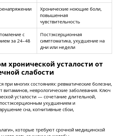
еренапряжении
Хронические ноющие боли,
повышенная
чувствительность
томление с
Постэксерционная
нием за 24–48
симптоматика, ухудшение на
дни или недели
м хронической усталости от
чной слабости
я при многих состояниях: ревматические болезни,
 витаминов, неврологические заболевания. Ключ
ческой усталости — сочетание длительной,
 постэксерционным ухудшением и
арушение сна, когнитивные сбои,
флаги», которые требуют срочной медицинской