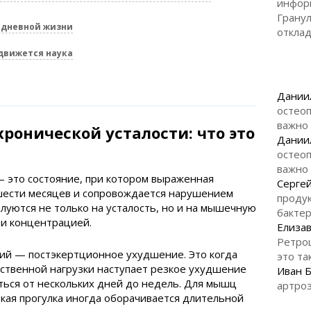
инфор
Гранул
едневной жизни
откла
 движется наука
Дании
остеоп
важно
хронической усталости: что это
Дании
остеоп
важно
— это состояние, при котором выраженная
Серге
 шести месяцев и сопровождается нарушением
продук
алуются не только на усталость, но и на мышечную
бакте
 и концентрацией.
Елизав
Ретро
ий — постэкертционное ухудшение. Это когда
это та
ственной нагрузки наступает резкое ухудшение
Иван 
ться от нескольких дней до недель. Для мышц
артроз
ткая прогулка иногда оборачивается длительной