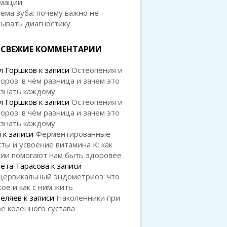
мации
ема зуба: почему важно не
дывать диагностику
СВЕЖИЕ КОММЕНТАРИИ
л Горшков
к записи
Остеопения и
ороз: в чём разница и зачем это
 знать каждому
л Горшков
к записи
Остеопения и
ороз: в чём разница и зачем это
 знать каждому
й
к записи
Ферментированные
ты и усвоение витамина K: как
рии помогают нам быть здоровее
ета Тарасова
к записи
цервикальный эндометриоз: что
кое и как с ним жить
Беляев
к записи
Наколенники при
е коленного сустава