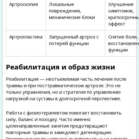
Артроскопия
Локальные
Улучшение
повреждения,
симптомов,
механические блоки
краткосрочн
эффект
Артропластика
Запущенный артроз с
Снятие боли,
потерей функции
восстановле
функции
Реабилитация и образ жизни
Реабилитация — неотъемлемая часть лечения после
травмы и при посттравматическом артрозе. Это не
только упражнения, но и стратегия по управлению
нагрузкой на суставы в долгосрочной перспективе.
Работа с физиотерапевтом помогает восстановить
силу, баланс и походку. Часто именно
целенаправленные занятия предотвращают
повторные травмы и замедляют дегенерацию.
Рекомендации по нагрузке индивидуальны и зависят