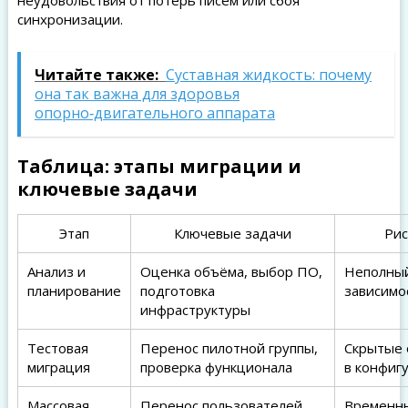
синхронизации.
Читайте также:
Суставная жидкость: почему
она так важна для здоровья
опорно‑двигательного аппарата
Таблица: этапы миграции и
ключевые задачи
Этап
Ключевые задачи
Рис
Анализ и
Оценка объёма, выбор ПО,
Неполный
планирование
подготовка
зависимо
инфраструктуры
Тестовая
Перенос пилотной группы,
Скрытые
миграция
проверка функционала
в конфиг
Массовая
Перенос пользователей,
Временн