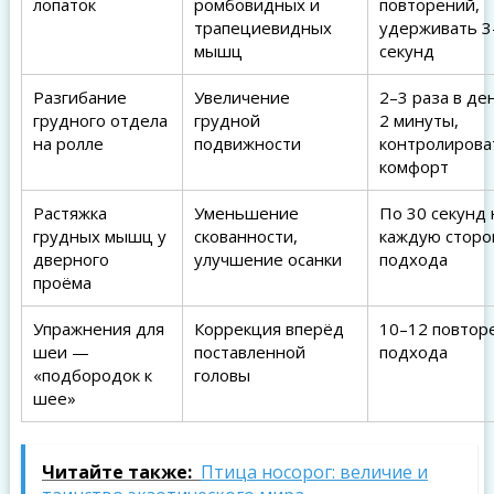
лопаток
ромбовидных и
повторений,
трапециевидных
удерживать 3
мышц
секунд
Разгибание
Увеличение
2–3 раза в де
грудного отдела
грудной
2 минуты,
на ролле
подвижности
контролирова
комфорт
Растяжка
Уменьшение
По 30 секунд 
грудных мышц у
скованности,
каждую сторон
дверного
улучшение осанки
подхода
проёма
Упражнения для
Коррекция вперёд
10–12 повторе
шеи —
поставленной
подхода
«подбородок к
головы
шее»
Читайте также:
Птица носорог: величие и