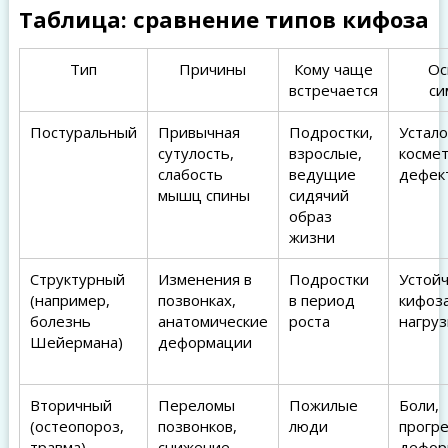
Таблица: сравнение типов кифоза
Тип
Причины
Кому чаще
Ос
встречается
си
Постуральный
Привычная
Подростки,
Устало
сутулость,
взрослые,
косме
слабость
ведущие
дефек
мышц спины
сидячий
образ
жизни
Структурный
Изменения в
Подростки
Устойч
(например,
позвонках,
в период
кифоза
болезнь
анатомические
роста
нагруз
Шейермана)
деформации
Вторичный
Переломы
Пожилые
Боли,
(остеопороз,
позвонков,
люди
прогр
травма)
снижение
дефор