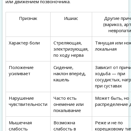
или движением позвоночника.
Признак
Ишиас
Другие при
(варикоз, ар
невропати
Характер боли
Стреляющая,
Тянущая или но
электризующая,
локальная
по ходу нерва
Положение
Сидение,
Зависит от прич
усиливает
наклон вперёд,
ходьба — при
кашель
сосудистых, наг
при суставах
Нарушение
Часто есть
Может быть, но
чувствительности
онемение или
распределение 
покалывание
Мышечная
Возможна
Реже и не по
слабость
слабость в
корешковому ти