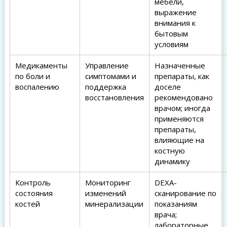
мебели,
выражение
внимания к
бытовым
условиям
Медикаменты
Управление
Назначенные
по боли и
симптомами и
препараты, как
воспалению
поддержка
доселе
восстановления
рекомендовано
врачом; иногда
применяются
препараты,
влияющие на
костную
динамику
Контроль
Мониторинг
DEXA-
состояния
изменений
сканирование по
костей
минерализации
показаниям
врача;
лабораторные