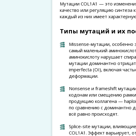
Мутации COL1A1 — это изменения
качество или регуляцию синтеза к
каждый из них имеет характерную
Типы мутаций и их по
Missense-мутации, особенно 
самый маленький аминокислот
аминокислоту нарушает спира
мутации доминантно отрицат
imperfecta (OI), включая час
деформации.
Nonsense и frameshift мутац
кодонам или смещению рамки
продукцию коллагена — haploi
по сравнению с доминантно 
всё равно происходят.
Splice-site мутации, влияющ
COL1A1. Эффект варьирует, 