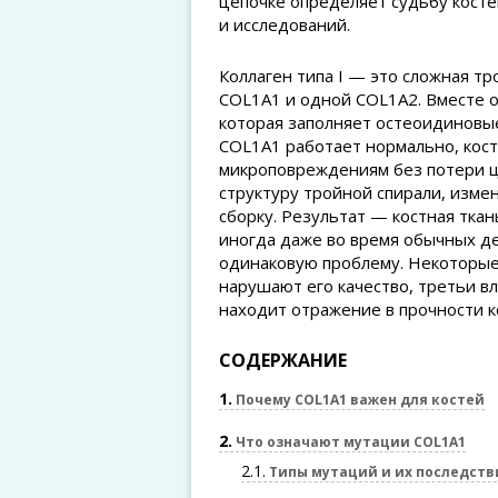
цепочке определяет судьбу косте
и исследований.
Коллаген типа I — это сложная тр
COL1A1 и одной COL1A2. Вместе 
которая заполняет остеоидиновые
COL1A1 работает нормально, кости
микроповреждениям без потери ц
структуру тройной спирали, измен
сборку. Результат — костная ткан
иногда даже во время обычных де
одинаковую проблему. Некоторые 
нарушают его качество, третьи вл
находит отражение в прочности к
СОДЕРЖАНИЕ
1
Почему COL1A1 важен для костей
2
Что означают мутации COL1A1
2.1
Типы мутаций и их последств