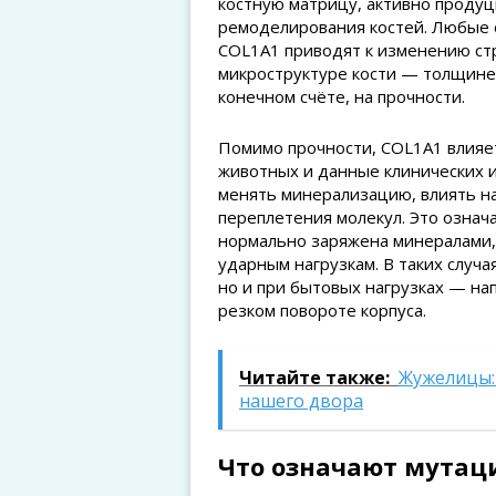
костную матрицу, активно проду
ремоделирования костей. Любые о
COL1A1 приводят к изменению стр
микроструктуре кости — толщине к
конечном счёте, на прочности.
Помимо прочности, COL1A1 влияет
животных и данные клинических и
менять минерализацию, влиять на
переплетения молекул. Это означ
нормально заряжена минералами, 
ударным нагрузкам. В таких случ
но и при бытовых нагрузках — на
резком повороте корпуса.
Читайте также:
Жужелицы:
нашего двора
Что означают мутац