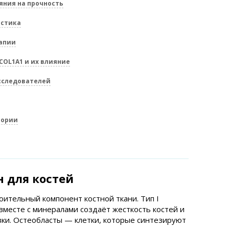
яния на прочность
остика
рапии
COL1A1 и их влияние
сследователей
тории
 для костей
оительный компонент костной ткани. Тип I
 вместе с минералами создаёт жесткость костей и
зки. Остеобласты — клетки, которые синтезируют