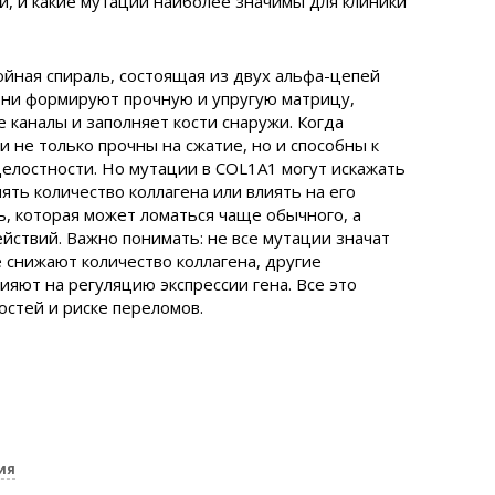
й, и какие мутации наиболее значимы для клиники
ойная спираль, состоящая из двух альфа-цепей
они формируют прочную и упругую матрицу,
 каналы и заполняет кости снаружи. Когда
 не только прочны на сжатие, но и способны к
елостности. Но мутации в COL1A1 могут искажать
ять количество коллагена или влиять на его
ь, которая может ломаться чаще обычного, а
йствий. Важно понимать: не все мутации значат
снижают количество коллагена, другие
ияют на регуляцию экспрессии гена. Все это
остей и риске переломов.
ия