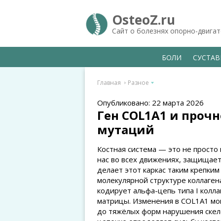
OsteoZ.ru
Сайт о болезнях опорно-двига
БОЛИ
СУСТА
Главная
Разное
Опубликовано: 22 марта 2026
Ген COL1A1 и прочн
мутаций
Костная система — это не просто 
нас во всех движениях, защищает
делает этот каркас таким крепким
молекулярной структуре коллагена
кодирует альфа-цепь типа I колл
матрицы. Изменения в COL1A1 мог
до тяжёлых форм нарушения скелет