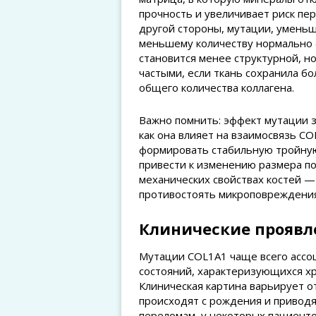
прочность и увеличивает риск пе
другой стороны, мутации, умень
меньшему количеству нормально 
становится менее структурной, н
частыми, если ткань сохранила б
общего количества коллагена.
Важно помнить: эффект мутации за
как она влияет на взаимосвязь CO
формировать стабильную тройную
привести к изменению размера по
механических свойствах костей —
противостоять микроповреждени
Клинические проявл
Мутации COL1A1 чаще всего ассо
состояний, характеризующихся хр
Клиническая картина варьирует о
происходят с рождения и приводя
переломам, у некоторых пациенто