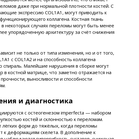
реломов даже при нормальной плотности костей. С
шающие экспрессию COL1A1, могут приводить к
функционирующего коллагена. Костная ткань
о в некоторых случаях переломы могут быть менее
олее упорядоченную архитектуру за счёт снижения
висит не только от типа изменения, но и от того,
L1A1 с COL1A2 и на способность коллагена
 спираль. Малейшие нарушения в сборке могут
р в костной матрице, что заметно отражается на
 прочности, выносливости и способности
ям.
ения и диагностика
циируются с остеогенезом imperfecta — набором
упкостью костей и склонностью к переломам.
т лёгких форм до тяжёлых, когда переломы
т к деформациям скелета. В дополнение к
в наблюдаются гипергибкость суставов, сниженая