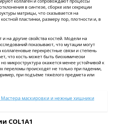
цируют коллаген и сопровождают процессы
тклонения в синтезе, сборке или секреции
уктуры матрицы, что сказывается на
остной пластинки, размеру пор, плотности и, в
 и на другие свойства костей. Модели на
сследований показывают, что мутации могут
 коллагеновые перекрёстные связи и степень
ает, что кость может быть биохимически
но микроструктура окажется менее устойчивой к
аях переломы происходят не только при падении,
пример, при подъёме тяжёлого предмета или
 Мастера маскировки и нежные хищники
ии COL1A1