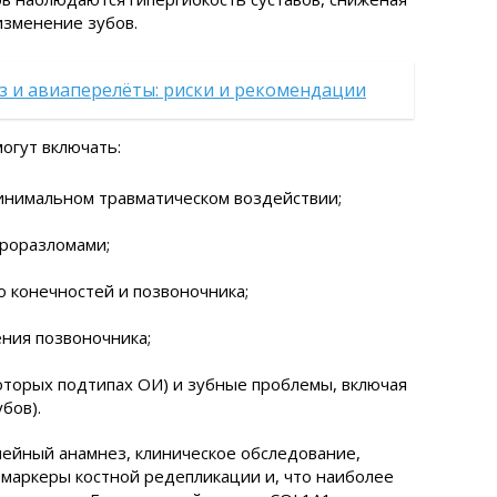
изменение зубов.
з и авиаперелёты: риски и рекомендации
огут включать:
инимальном травматическом воздействии;
кроразломами;
 конечностей и позвоночника;
ния позвоночника;
которых подтипах ОИ) и зубные проблемы, включая
бов).
мейный анамнез, клиническое обследование,
 маркеры костной редепликации и, что наиболее