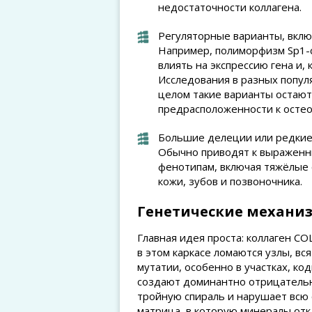
недостаточности коллагена.
Регуляторные варианты, вклю
Например, полиморфизм Sp1-с
влиять на экспрессию гена и, 
Исследования в разных попул
целом такие варианты остаю
предрасположенности к остео
Большие делеции или редкие
Обычно приводят к выраженн
фенотипам, включая тяжёлые
кожи, зубов и позвоночника.
Генетические механи
Главная идея проста: коллаген CO
в этом каркасе ломаются узлы, вс
мутатии, особенно в участках, ко
создают доминантно отрицательны
тройную спираль и нарушает всю 
матрица, в которую минералы отк