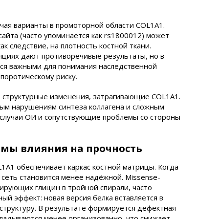
чая варианты в промоторной области COL1A1.
айта (часто упоминается как rs1800012) может
как следствие, на плотность костной ткани.
яциях дают противоречивые результаты, но в
тся важными для понимания наследственной
поротическому риску.
 структурные изменения, затрагивающие COL1A1.
ым нарушениям синтеза коллагена и сложным
 случаи ОИ и сопутствующие проблемы со стороны
змы влияния на прочность
L1A1 обеспечивает каркас костной матрицы. Когда
я сеть становится менее надёжной. Missense-
дирующих глицин в тройной спирали, часто
й эффект: новая версия белка вставляется в
структуру. В результате формируется дефектная
ладываются менее организованно, что снижает