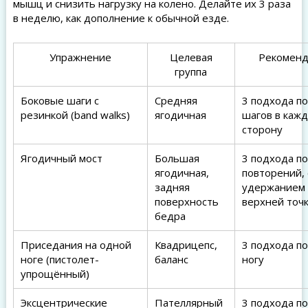
мышц и снизить нагрузку на колено. Делайте их 3 раза
в неделю, как дополнение к обычной езде.
Упражнение
Целевая
Рекоменд
группа
Боковые шаги с
Средняя
3 подхода по
резинкой (band walks)
ягодичная
шагов в каж
сторону
Ягодичный мост
Большая
3 подхода по
ягодичная,
повторений, 
задняя
удержанием 2
поверхность
верхней точ
бедра
Приседания на одной
Квадрицепс,
3 подхода по
ноге (пистолет-
баланс
ногу
упрощённый)
Эксцентрические
Пателлярный
3 подхода по