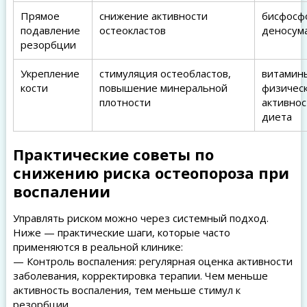
Прямое
снижение активности
бисфосф
подавление
остеокластов
деносум
резорбции
Укрепление
стимуляция остеобластов,
витамин
кости
повышение минеральной
физичес
плотности
активнос
диета
Практические советы по
снижению риска остеопороза при
воспалении
Управлять риском можно через системный подход.
Ниже — практические шаги, которые часто
применяются в реальной клинике:
— Контроль воспаления: регулярная оценка активности
заболевания, корректировка терапии. Чем меньше
активность воспаления, тем меньше стимул к
резорбции.