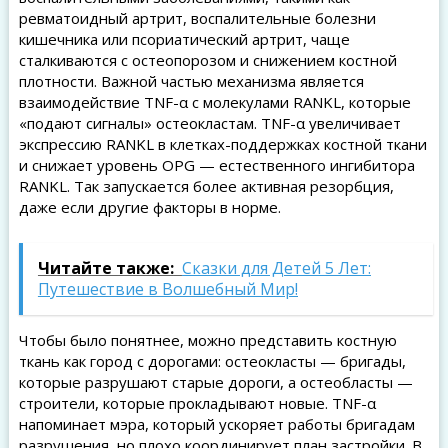
ревматоидный артрит, воспалительные болезни
кишечника или псориатический артрит, чаще
сталкиваются с остеопорозом и снижением костной
плотности. Важной частью механизма является
взаимодействие TNF-α с молекулами RANKL, которые
«подают сигналы» остеокластам. TNF-α увеличивает
экспрессию RANKL в клетках-поддержках костной ткани
и снижает уровень OPG — естественного ингибитора
RANKL. Так запускается более активная резорбция,
даже если другие факторы в норме.
Читайте также:
Сказки для Детей 5 Лет:
Путешествие в Волшебный Мир!
Чтобы было понятнее, можно представить костную
ткань как город с дорогами: остеокласты — бригады,
которые разрушают старые дороги, а остеобласты —
строители, которые прокладывают новые. TNF-α
напоминает мэра, который ускоряет работы бригадам
разрушения, но плохо координирует план застройки. В