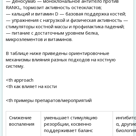
— деносумаб — моноклональное антитело против
RANKL, тормозит активность остеокластов;
— кальций и витамин D — базовая поддержка костей;
— упражнения с нагрузкой и физическая активность —
стимуляторы костной массы и профилактика падений;
— питание с достаточным уровнем белка,
микроэлементов и витаминов.
В таблице ниже приведены ориентировочные
механизмы влияния разных подходов на костную
систему.
<th approach
<th как влияет на кости
<th примеры препаратов/мероприятий
Снижение
уменьшает стимуляцию
ингибит
воспаления
резорбции, косвенно
α, други
поддерживает баланс
биологи