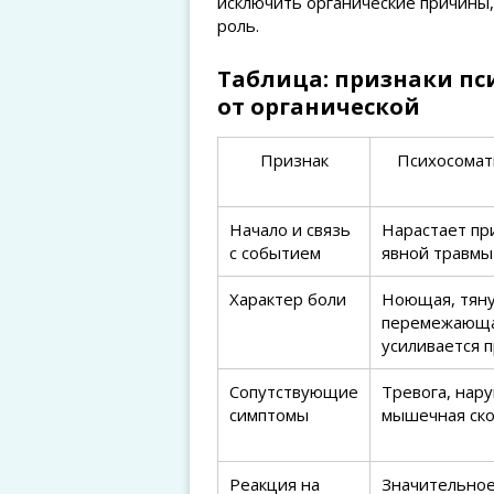
исключить органические причины,
роль.
Таблица: признаки пс
от органической
Признак
Психосомат
Начало и связь
Нарастает при
с событием
явной травмы
Характер боли
Ноющая, тян
перемежающа
усиливается п
Сопутствующие
Тревога, нар
симптомы
мышечная ско
Реакция на
Значительно