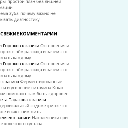
ры: простой план без лишней
мации
ема зуба: почему важно не
дывать диагностику
СВЕЖИЕ КОММЕНТАРИИ
л Горшков
к записи
Остеопения и
ороз: в чём разница и зачем это
 знать каждому
л Горшков
к записи
Остеопения и
ороз: в чём разница и зачем это
 знать каждому
й
к записи
Ферментированные
ты и усвоение витамина K: как
рии помогают нам быть здоровее
ета Тарасова
к записи
цервикальный эндометриоз: что
кое и как с ним жить
Беляев
к записи
Наколенники при
е коленного сустава