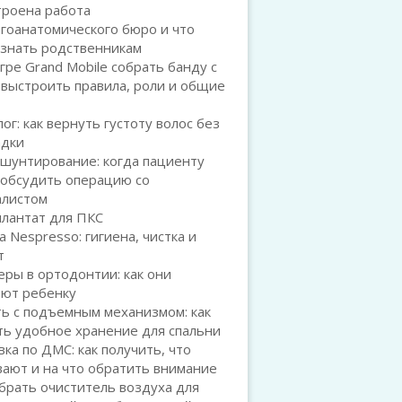
троена работа
гоанатомического бюро и что
 знать родственникам
игре Grand Mobile собрать банду с
 выстроить правила, роли и общие
ог: как вернуть густоту волос без
адки
шунтирование: когда пациенту
 обсудить операцию со
алистом
плантат для ПКС
а Nespresso: гигиена, чистка и
т
ры в ортодонтии: как они
ают ребенку
ь с подъемным механизмом: как
ть удобное хранение для спальни
ка по ДМС: как получить, что
ают и на что обратить внимание
брать очиститель воздуха для