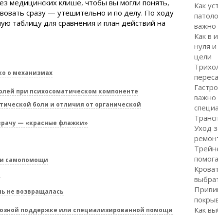
без медицинских клише, чтобы вы могли понять,
Как ус
твовать сразу — утешительно и по делу. По ходу
патоло
ю таблицу для сравнения и план действий на
важно
Как в 
нуля и
цели
Трихол
ко о механизмах
перес
Гастро
олей при психосоматическом компоненте
важно
тической боли и отличия от органической
специ
Транс
 врачу — «красные флажки»
Уход з
ремон
Трейне
помог
 и самопомощи
Кроват
й
выбра
Привив
ль не возвращалась
покрыв
Как вы
тозной поддержке или специализированной помощи