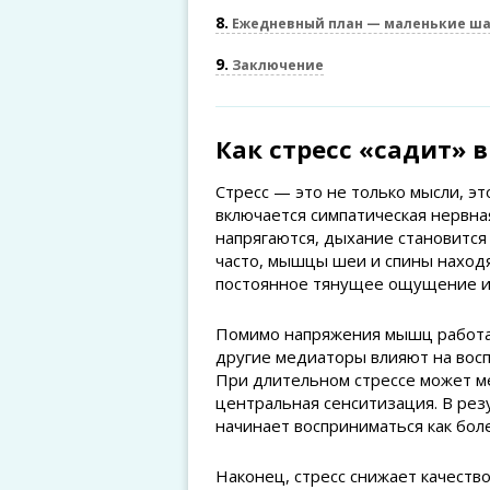
8
Ежедневный план — маленькие ша
9
Заключение
Как стресс «садит» 
Стресс — это не только мысли, эт
включается симпатическая нервна
напрягаются, дыхание становится
часто, мышцы шеи и спины находя
постоянное тянущее ощущение и 
Помимо напряжения мышц работае
другие медиаторы влияют на восп
При длительном стрессе может м
центральная сенситизация. В ре
начинает восприниматься как бол
Наконец, стресс снижает качеств