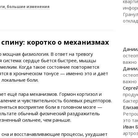
кварти
ги, большие изменения
инфор
Гранул
откла
в спину: коротко о механизмах
Дании
о мощная физиология. В ответ на тревогу
остеоп
я система: сердце бьётся быстрее, мышцы
важно
 мелким. Когда такое состояние повторяется
Дании
тся в хроническом тонусе — именно это и даёт
остеоп
локальные боли.
важно
Серге
т ещё пара механизмов. Гормон кортизол и
продук
аление и чувствительность болевых рецепторов.
бакте
еняться восприятие боли в головном мозге —
Елизав
зультате обычный физический раздражитель
Ретро
езненный сильнее, чем раньше.
это та
Иван 
артроз
о сна и восстанавливающие процессы, ухудшает