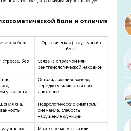
 но подсказывает, что психика играет важную
ихосоматической боли и отличия
ическая боль
Органическая (структурная)
боль
 стрессе, без
Связана с травмой или
рентгенологической находкой
ущая,
Острая, локализованная,
яся,
нередко усиливается при
ри усталости
движении
ушения сна,
Неврологические симптомы:
ванность
онемение, слабость,
нарушение функций
е улучшение
Может не меняться или