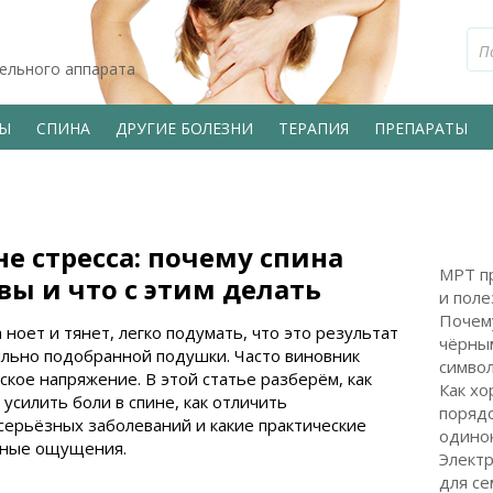
тельного аппарата
ВЫ
СПИНА
ДРУГИЕ БОЛЕЗНИ
ТЕРАПИЯ
ПРЕПАРАТЫ
не стресса: почему спина
МРТ пр
вы и что с этим делать
и поле
Почем
 ноет и тянет, легко подумать, что это результат
чёрным
ильно подобранной подушки. Часто виновник
символ
кое напряжение. В этой статье разберём, как
Как хо
усилить боли в спине, как отличить
поряд
серьёзных заболеваний и какие практические
одинок
тные ощущения.
Электр
для с