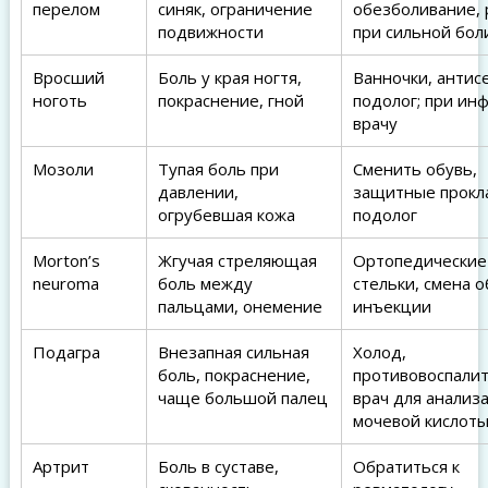
перелом
синяк, ограничение
обезболивание, 
подвижности
при сильной бол
Вросший
Боль у края ногтя,
Ванночки, антис
ноготь
покраснение, гной
подолог; при ин
врачу
Мозоли
Тупая боль при
Сменить обувь,
давлении,
защитные прокл
огрубевшая кожа
подолог
Morton’s
Жгучая стреляющая
Ортопедические
neuroma
боль между
стельки, смена о
пальцами, онемение
инъекции
Подагра
Внезапная сильная
Холод,
боль, покраснение,
противовоспали
чаще большой палец
врач для анализ
мочевой кислот
Артрит
Боль в суставе,
Обратиться к