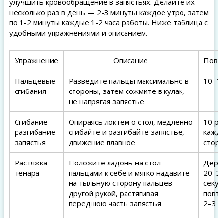
улучшить кровообращение в запястьях. Делайте их
несколько раз в день — 2-3 минуты каждое утро, затем
по 1-2 минуты каждые 1-2 часа работы. Ниже таблица с
удобными упражнениями и описанием.
Упражнение
Описание
Пов
Пальцевые
Разведите пальцы максимально в
10–
сгибания
стороны, затем сожмите в кулак,
не напрягая запястье
Сгибание-
Опираясь локтем о стол, медленно
10 р
разгибание
сгибайте и разгибайте запястье,
каж
запястья
движение плавное
сто
Растяжка
Положите ладонь на стол
Дер
тенара
пальцами к себе и мягко надавите
20–
на тыльную сторону пальцев
сек
другой рукой, растягивая
пов
переднюю часть запястья
2–3