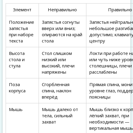
Элемент
Неправильно
Правильно
Положение
Запястья согнуты
Запястья нейтральн
запястья
вверх или вниз;
небольшое разгиба
при наборе
опираются на край
допустимо; клавиат
текста
стола
центру
Высота
Стол слишком
Локти при работе н
стола и
низкий или
или чуть ниже уров
стула
высокий, плечи
столешницы, плечи
напряжены
расслаблены
Поза
Сгорбленная
Прямая спина, мони
корпуса
спина, наклон
уровне глаз, подде
вперёд
поясницы
Мышь
Мышь далеко от
Мышь близко к корп
тела, сильный
лёгкий захват, при
захват
необходимости —
вертикальная мышь