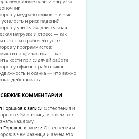
ра: неудобные позы и нагрузка
воночник
пороз у медработников: ночные
 усталость и риск падений
ороз у учителей: длительная
еская нагрузка и стресс — как
ить кости в рабочей суете
ороз у программистов:
мика и профилактика — как
ить кости при сидячей работе
ороз у офисных работников:
одвижность и осанка — что важно
и как действовать
СВЕЖИЕ КОММЕНТАРИИ
л Горшков
к записи
Остеопения и
ороз: в чём разница и зачем это
 знать каждому
л Горшков
к записи
Остеопения и
ороз: в чём разница и зачем это