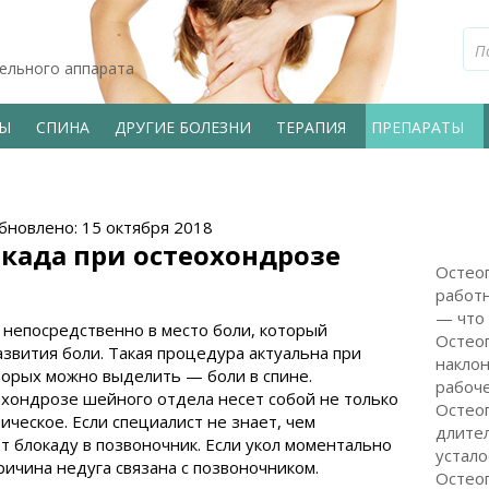
тельного аппарата
ВЫ
СПИНА
ДРУГИЕ БОЛЕЗНИ
ТЕРАПИЯ
ПРЕПАРАТЫ
бновлено: 15 октября 2018
окада при остеохондрозе
Остеоп
работн
— что 
 непосредственно в место боли, который
Остео
звития боли. Такая процедура актуальна при
наклон
торых можно выделить — боли в спине.
рабоч
охондрозе шейного отдела несет собой не только
Остеоп
ическое. Если специалист не знает, чем
длите
т блокаду в позвоночник. Если укол моментально
устало
причина недуга связана с позвоночником.
Остеоп