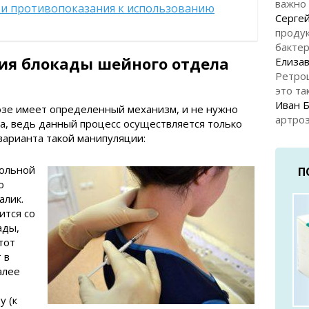
важно
 и противопоказания к использованию
Серге
продук
бакте
я блокады шейного отдела
Елизав
Ретро
это та
Иван 
зе имеет определенный механизм, и не нужно
артроз
а, ведь данный процесс осуществляется только
варианта такой манипуляции:
Больной
П
ю
алик.
ится со
ады,
тот
 в
алее
 (к