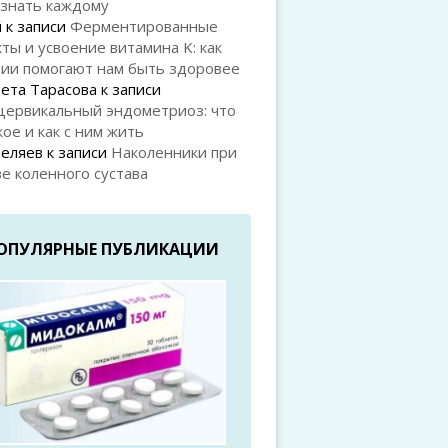
 знать каждому
й
к записи
Ферментированные
ты и усвоение витамина K: как
рии помогают нам быть здоровее
ета Тарасова
к записи
цервикальный эндометриоз: что
кое и как с ним жить
Беляев
к записи
Наколенники при
е коленного сустава
ОПУЛЯРНЫЕ ПУБЛИКАЦИИ