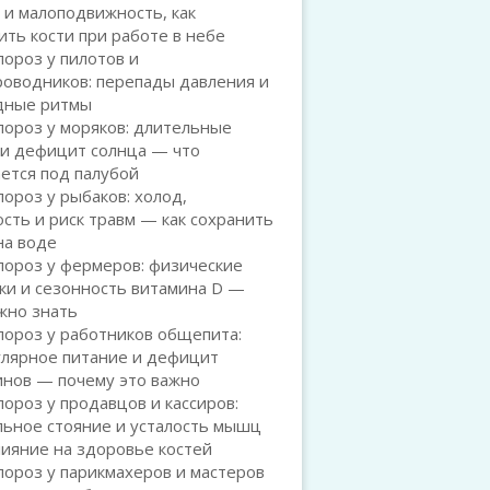
 и малоподвижность, как
ть кости при работе в небе
ороз у пилотов и
роводников: перепады давления и
дные ритмы
ороз у моряков: длительные
 и дефицит солнца — что
ется под палубой
ороз у рыбаков: холод,
сть и риск травм — как сохранить
на воде
пороз у фермеров: физические
ки и сезонность витамина D —
жно знать
пороз у работников общепита:
улярное питание и дефицит
инов — почему это важно
ороз у продавцов и кассиров:
льное стояние и усталость мышц
лияние на здоровье костей
ороз у парикмахеров и мастеров