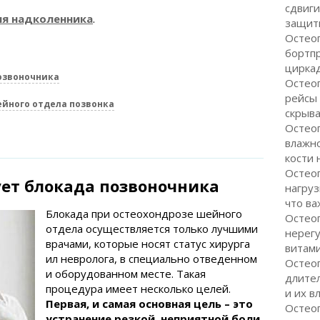
сдвиги
я надколенника
.
защити
Остеоп
бортп
цирка
озвоночника
Остеоп
рейсы
йного отдела позвонка
скрыва
Остеоп
влажно
кости 
Остео
ует блокада позвоночника
нагруз
что ва
Блокада при остеохондрозе шейного
Остео
отдела осуществляется только лучшими
нерег
врачами, которые носят статус хирурга
витам
ил невролога, в специально отведенном
Остеоп
и оборудованном месте. Такая
длите
процедура имеет несколько целей.
и их в
Первая, и самая основная цель – это
Остеоп
устранение резкой, неприятной боли.