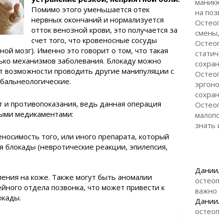
маникю
Помимо этого уменьшается отек
на поз
нервных окончаний и нормализуется
Остео
отток венозной крови, это получается за
смены,
счет того, что кровеносные сосуды
Остеоп
ной мозг). Именно это говорит о том, что такая
статич
ько механизмов заболевания. Блокаду можно
сохран
нет возможности проводить другие манипуляции с
Остеоп
бальнеологические.
эргоно
сохран
 и противопоказания, ведь данная операция
Остеоп
ыми медикаментами:
малоп
знать 
осимость того, или иного препарата, который
я блокады (невротические реакции, эпилепсия,
Дании
ления на коже. Также могут быть аномалии
остеоп
йного отдела позвонка, что может привести к
важно
окады.
Дании
остеоп