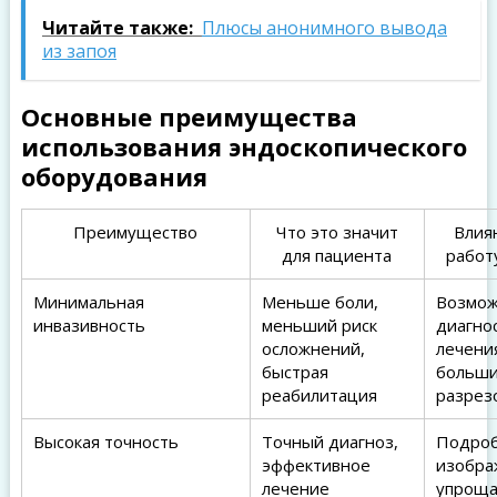
Читайте также:
Плюсы анонимного вывода
из запоя
Основные преимущества
использования эндоскопического
оборудования
Преимущество
Что это значит
Влия
для пациента
работ
Минимальная
Меньше боли,
Возмож
инвазивность
меньший риск
диагно
осложнений,
лечени
быстрая
больш
реабилитация
разрез
Высокая точность
Точный диагноз,
Подро
эффективное
изобра
лечение
упроща