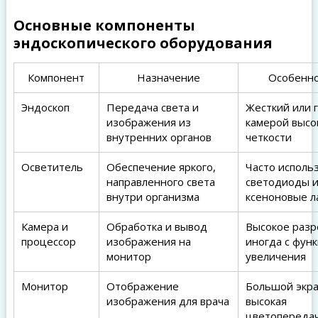
Основные компоненты
эндоскопического оборудования
Компонент
Назначение
Особенн
Эндоскоп
Передача света и
Жесткий или г
изображения из
камерой высо
внутренних органов
четкости
Осветитель
Обеспечение яркого,
Часто исполь
направленного света
светодиоды 
внутри организма
ксеноновые л
Камера и
Обработка и вывод
Высокое раз
процессор
изображения на
иногда с фун
монитор
увеличения
Монитор
Отображение
Большой экра
изображения для врача
высокая
цветопереда