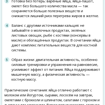
Готовка без потерь: варёные яйца, яйца-пашот,
омлет без большого количества масла — так
сохраняется больше полезных веществ и
снижается лишний риск перегрева жиров в желтке.
Баланс с другими источниками кальция: не
забывайте о молочных продуктах, зелёных
листовых овощах, рыбе с костями (консервы в
масле) и обогащённых продуктах. В сочетании яйца
дают комплекс питательных веществ для костной
системы.
Образ жизни: двигательная активность, особенно
силовые тренировки и упражнения на равновесие,
усиливают эффект от питания. Яйца поддерживают
мышечную массу, а физическая активность —
костную массу.
Практические сочетания: яйца отлично работают с
молоком или йогуртом, сырами, лососём на завтрак,
омлетами с брокколи и шпинатом, салатами с горохом и
тыквенными семечками. Вариантов множество, главное