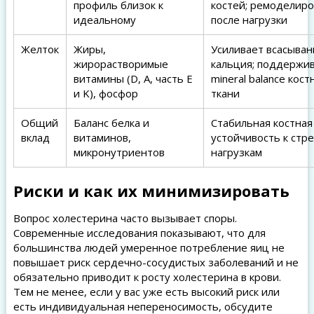
профиль близок к
костей; ремоделир
идеальному
после нагрузки
Желток
Жиры,
Усиливает всасыван
жирорастворимые
кальция; поддержи
витамины (D, A, часть E
mineral balance кост
и K), фосфор
ткани
Общий
Баланс белка и
Стабильная костная
вклад
витаминов,
устойчивость к стр
микронутриентов
нагрузкам
Риски и как их минимизировать
Вопрос холестерина часто вызывает споры.
Современные исследования показывают, что для
большинства людей умеренное потребление яиц не
повышает риск сердечно-сосудистых заболеваний и не
обязательно приводит к росту холестерина в крови.
Тем не менее, если у вас уже есть высокий риск или
есть индивидуальная непереносимость, обсудите