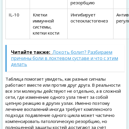
резорбцию
IL-10
Клетки
Ингибирует
Антив
иммунной
остеокластогенез
регул
системы,
клетки кости
Читайте также:
Локоть болит? Разбираем
причины боли в локтевом суставе и что с этим
делать
Таблица помогает увидеть, как разные сигналы
работают вместе или против друг друга. В реальности
все эти молекулы действуют не отдельно, а в сложной
сети, где изменение одного узла тянет за собой
цепную реакцию в других узлах. Именно поэтому
лечение воспалений иногда требует комплексного
подхода: подавление одного цикла может частично
компенсировать патологическую резорбцию, но
полноценной защиты костей достигают за счёт