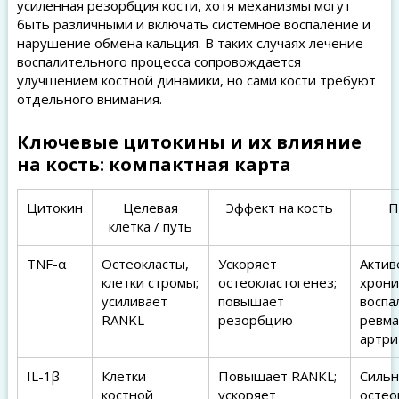
усиленная резорбция кости, хотя механизмы могут
быть различными и включать системное воспаление и
нарушение обмена кальция. В таких случаях лечение
воспалительного процесса сопровождается
улучшением костной динамики, но сами кости требуют
отдельного внимания.
Ключевые цитокины и их влияние
на кость: компактная карта
Цитокин
Целевая
Эффект на кость
П
клетка / путь
TNF-α
Остеокласты,
Ускоряет
Актив
клетки стромы;
остеокластогенез;
хрони
усиливает
повышает
воспал
RANKL
резорбцию
ревм
артри
IL-1β
Клетки
Повышает RANKL;
Сильн
костной
ускоряет
остео