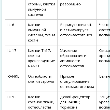
стромы, клетки
резорбцию
иммунной
системы
IL-6
Клетки
В присутствии sIL-
Часто
иммунной
6R стимулирует
систе
системы, ткани
остеокластогенез
воспа
кости
IL-17
Клетки Th17,
Усиление
Связа
клетки
образования и
хрони
производящие
активности
воспа
RANKL
остеокластов
RANKL
Остеобласты,
Прямое
Балан
клетки стромы
стимулирование
остеокластогенеза
OPG
Клетки
Декой-рецептор
Защит
костной ткани,
для RANKL;
урове
остеобласты
тормозит
воспа