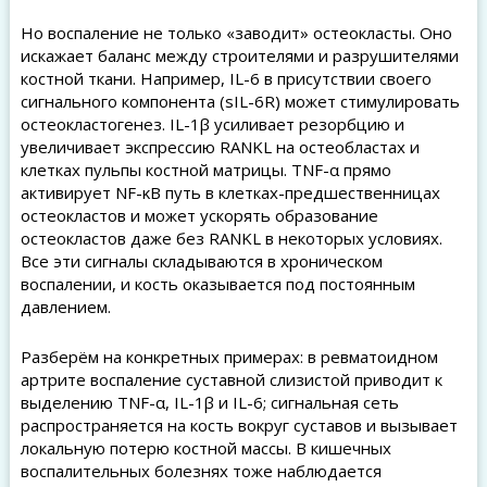
Но воспаление не только «заводит» остеокласты. Оно
искажает баланс между строителями и разрушителями
костной ткани. Например, IL-6 в присутствии своего
сигнального компонента (sIL-6R) может стимулировать
остеокластогенез. IL-1β усиливает резорбцию и
увеличивает экспрессию RANKL на остеобластах и
клетках пульпы костной матрицы. TNF-α прямо
активирует NF-κB путь в клетках-предшественницах
остеокластов и может ускорять образование
остеокластов даже без RANKL в некоторых условиях.
Все эти сигналы складываются в хроническом
воспалении, и кость оказывается под постоянным
давлением.
Разберём на конкретных примерах: в ревматоидном
артрите воспаление суставной слизистой приводит к
выделению TNF-α, IL-1β и IL-6; сигнальная сеть
распространяется на кость вокруг суставов и вызывает
локальную потерю костной массы. В кишечных
воспалительных болезнях тоже наблюдается