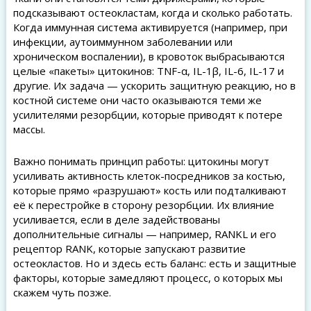
подсказывают остеокластам, когда и сколько работать.
Когда иммунная система активируется (например, при
инфекции, аутоиммунном заболевании или
хроническом воспалении), в кровоток выбрасываются
целые «пакеты» цитокинов: TNF-α, IL-1β, IL-6, IL-17 и
другие. Их задача — ускорить защитную реакцию, но в
костной системе они часто оказываются теми же
усилителями резорбции, которые приводят к потере
массы.
Важно понимать принцип работы: цитокины могут
усиливать активность клеток-посредников за костью,
которые прямо «разрушают» кость или подталкивают
её к перестройке в сторону резорбции. Их влияние
усиливается, если в деле задействованы
дополнительные сигналы — например, RANKL и его
рецептор RANK, которые запускают развитие
остеокластов. Но и здесь есть баланс: есть и защитные
факторы, которые замедляют процесс, о которых мы
скажем чуть позже.