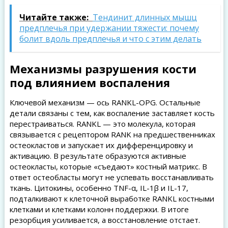
Читайте также:
Тендинит длинных мышц
предплечья при удержании тяжести: почему
болит вдоль предплечья и что с этим делать
Механизмы разрушения кости
под влиянием воспаления
Ключевой механизм — ось RANKL-OPG. Остальные
детали связаны с тем, как воспаление заставляет кость
перестраиваться. RANKL — это молекула, которая
связывается с рецептором RANK на предшественниках
остеокластов и запускает их дифференцировку и
активацию. В результате образуются активные
остеокласты, которые «съедают» костный матрикс. В
ответ остеобласты могут не успевать восстанавливать
ткань. Цитокины, особенно TNF-α, IL-1β и IL-17,
подталкивают к клеточной выработке RANKL костными
клетками и клетками колонн поддержки. В итоге
резорбция усиливается, а восстановление отстает.