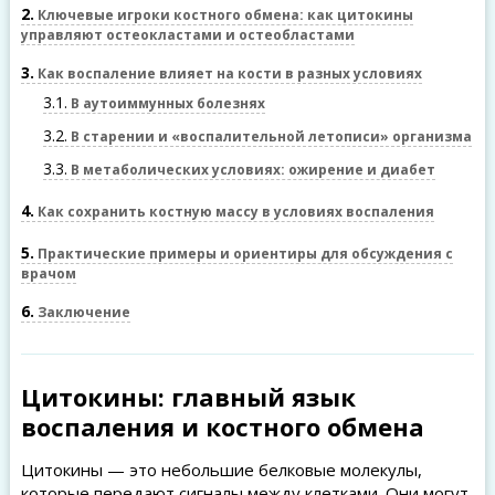
2
Ключевые игроки костного обмена: как цитокины
управляют остеокластами и остеобластами
3
Как воспаление влияет на кости в разных условиях
3.1
В аутоиммунных болезнях
3.2
В старении и «воспалительной летописи» организма
3.3
В метаболических условиях: ожирение и диабет
4
Как сохранить костную массу в условиях воспаления
5
Практические примеры и ориентиры для обсуждения с
врачом
6
Заключение
Цитокины: главный язык
воспаления и костного обмена
Цитокины — это небольшие белковые молекулы,
которые передают сигналы между клетками. Они могут