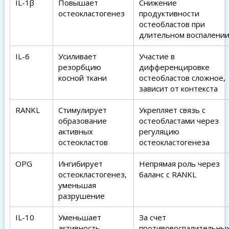
IL-1β
Повышает
Снижение
остеокластогенез
продуктивности
остеобластов при
длительном воспалени
IL-6
Усиливает
Участие в
резорбцию
дифференцировке
косной ткани
остеобластов сложное,
зависит от контекста
RANKL
Стимулирует
Укрепляет связь с
образование
остеобластами через
активных
регуляцию
остеокластов
остеокластогенеза
OPG
Ингибирует
Непрямая роль через
остеокластогенез,
баланс с RANKL
уменьшая
разрушение
IL-10
Уменьшает
За счет
активность
противовоспалительны