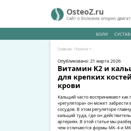
OsteoZ.ru
Сайт о болезнях опорно-двига
БОЛИ
СУСТА
Главная
Разное
Опубликовано: 21 марта 2026
Витамин K2 и каль
для крепких косте
крови
Кальций часто воспринимают как 
«регулятора» он может забрести 
сосудов. В этом регуляторе главн
кальций туда, где он действител
артериях. В этой статье мы разбер
чем отличаются формы MK-4 и MK