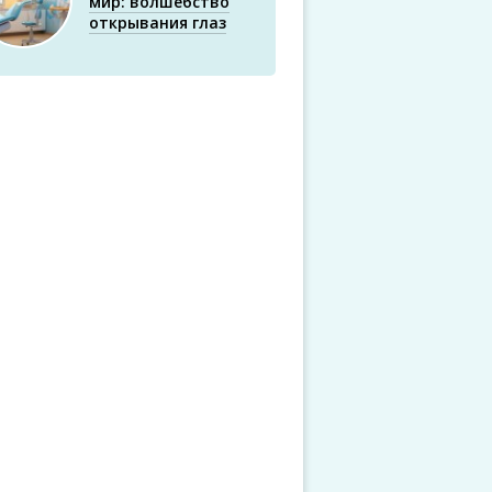
мир: волшебство
открывания глаз