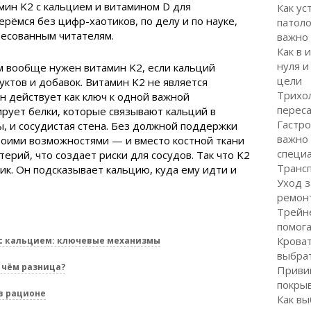
амин K2 с кальцием и витамином D для
Как ус
рёмся без цифр-хаотиков, по делу и по науке,
патоло
ресованным читателям.
важно
Как в 
нуля и
ем вообще нужен витамин K2, если кальций
цели
уктов и добавок. Витамин K2 не является
Трихол
Он действует как ключ к одной важной
перес
ирует белки, которые связывают кальций в
Гастро
бы, и сосудистая стена. Без должной поддержки
важно
воими возможностями — и вместо костной ткани
специ
терий, что создает риски для сосудов. Так что K2
Транс
ик. Он подсказывает кальцию, куда ему идти и
Уход з
ремон
Трейне
помог
Кроват
с кальцием: ключевые механизмы
выбра
 чём разница?
Привив
покрыв
в рационе
Как вы