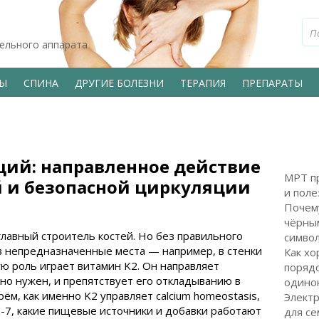
тельного аппарата
ВЫ
СПИНА
ДРУГИЕ БОЛЕЗНИ
ТЕРАПИЯ
ПРЕПАРАТЫ
ций: направленное действие
МРТ пр
й и безопасной циркуляции
и поле
Почем
чёрным
главный строитель костей. Но без правильного
символ
в непредназначенные места — например, в стенки
Как хо
ую роль играет витамин K2. Он направляет
поряд
ьно нужен, и препятствует его откладыванию в
одинок
ём, как именно K2 управляет calcium homeostasis,
Электр
-7, какие пищевые источники и добавки работают
для с