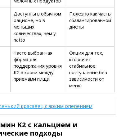
молочных продуктов
Доступны в обычном
Полезно как часть
рационе, но в
сбалансированной
меньших
диеты
количествах, чем у
natto
Часто выбранная
Опция для тех,
форма для
кто хочет
поддержания уровня
стабильное
K2 в крови между
поступление без
приемами пищи
зависимости от
меню
ленький красавец с ярким оперением
мин K2 с кальцием и
ические подходы