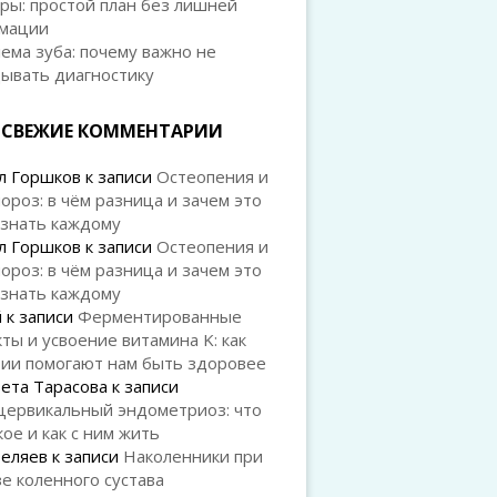
ры: простой план без лишней
мации
ема зуба: почему важно не
дывать диагностику
СВЕЖИЕ КОММЕНТАРИИ
л Горшков
к записи
Остеопения и
ороз: в чём разница и зачем это
 знать каждому
л Горшков
к записи
Остеопения и
ороз: в чём разница и зачем это
 знать каждому
й
к записи
Ферментированные
ты и усвоение витамина K: как
рии помогают нам быть здоровее
ета Тарасова
к записи
цервикальный эндометриоз: что
кое и как с ним жить
Беляев
к записи
Наколенники при
е коленного сустава