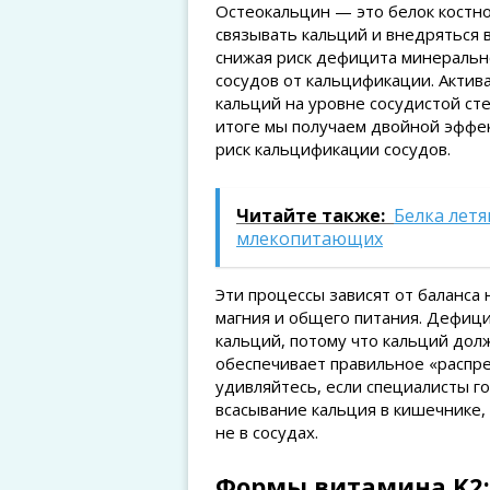
Остеокальцин — это белок костно
связывать кальций и внедряться в
снижая риск дефицита минеральн
сосудов от кальцификации. Акти
кальций на уровне сосудистой сте
итоге мы получаем двойной эффе
риск кальцификации сосудов.
Читайте также:
Белка лет
млекопитающих
Эти процессы зависят от баланса н
магния и общего питания. Дефиц
кальций, потому что кальций дол
обеспечивает правильное «распре
удивляйтесь, если специалисты г
всасывание кальция в кишечнике, 
не в сосудах.
Формы витамина K2: 