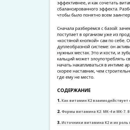
эффективнее, и как сочетать вит
сбалансированного эффекта. Разбе
чтобы было понятно всем заинте
Сначала разберёмся с базой: зач
поступает в организм уже из прод
«костяной кнопкой» сам по себе. 
дуплеобразной системе: он актив
нужных местах. Это и кости, и зу
кальций может злоупотреблять с
начать накапливаться в интиме ар
скорее наставник, чем строительн
где ему не место.
СОДЕРЖАНИЕ
1
Как витамин K2 взаимодействует 
2
Формы витамина K2: MK-4 и MK-7. В
3
Источники витамина K2 и их роль 