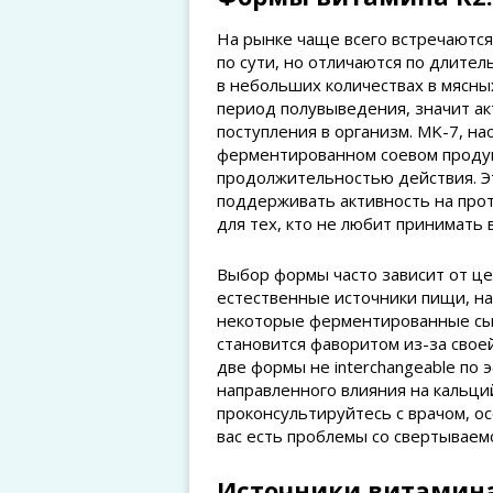
На рынке чаще всего встречаются
по сути, но отличаются по длител
в небольших количествах в мясны
период полувыведения, значит ак
поступления в организм. MK-7, на
ферментированном соевом продук
продолжительностью действия. Эт
поддерживать активность на про
для тех, кто не любит принимать
Выбор формы часто зависит от ц
естественные источники пищи, на
некоторые ферментированные сыры
становится фаворитом из-за свое
две формы не interchangeable по 
направленного влияния на кальци
проконсультируйтесь с врачом, о
вас есть проблемы со свертываем
Источники витамина 