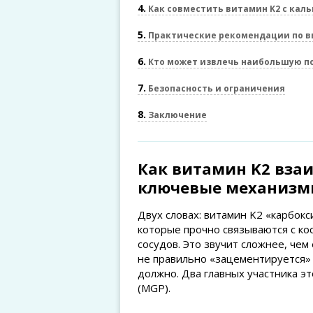
4
Как совместить витамин K2 с кал
5
Практические рекомендации по в
6
Кто может извлечь наибольшую по
7
Безопасность и ограничения
8
Заключение
Как витамин K2 вза
ключевые механиз
Двух словах: витамин K2 «карбок
которые прочно связываются с ко
сосудов. Это звучит сложнее, чем
не правильно «зацементируется» в
должно. Два главных участника эт
(MGP).