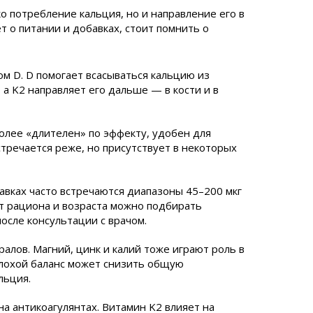
о потребление кальция, но и направление его в
т о питании и добавках, стоит помнить о
ом D. D помогает всасываться кальцию из
а K2 направляет его дальше — в кости и в
олее «длителен» по эффекту, удобен для
тречается реже, но присутствует в некоторых
авках часто встречаются диапазоны 45–200 мкг
от рациона и возраста можно подбирать
осле консультации с врачом.
алов. Магний, цинк и калий тоже играют роль в
Плохой баланс может снизить общую
льция.
а антикоагулянтах. Витамин K2 влияет на