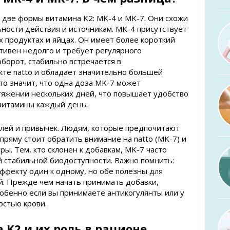
 две формы витамина K2: MK-4 и MK-7. Они схожи
ьности действия и источникам. MK-4 присутствует
х продуктах и яйцах. Он имеет более короткий
тивен недолго и требует регулярного
оборот, стабильно встречается в
те natto и обладает значительно большей
о значит, что одна доза MK-7 может
тяжении нескольких дней, что повышает удобство
 витамины каждый день.
елей и привычек. Людям, которые предпочитают
пряму стоит обратить внимание на natto (MK-7) и
. Тем, кто склонен к добавкам, MK-7 часто
й стабильной биодоступности. Важно помнить:
эффекту один к одному, но обе полезны для
й. Прежде чем начать принимать добавки,
собенно если вы принимаете антикогулянты или у
остью крови.
K2 и их роль в рационе