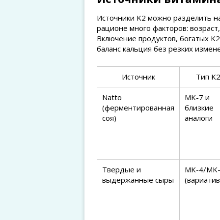
Источники K2 можно разделить на
рационе много факторов: возраст,
Включение продуктов, богатых K
баланс кальция без резких измене
Источник
Тип K
Natto
MK-7 и
(ферментированная
близкие
соя)
аналоги
Твердые и
MK-4/MK
выдержанные сыры
(вариатив