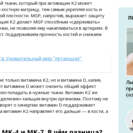
й ткани, который при активации K2 может
 костную матрицу, тем самым укрепляя кость и
ой плотности. MGP, напротив, выражает защиту
П
вация K2 делает MGP способным «сдерживать»
нки, не позволяя ему накапливаться в артериях. В
кт: поддерживаем прочность костей и снижаем
яга: Удивительный мир "летающих"
е только витамина K2, но и витамина D, калия,
Лы
ит витамина D может снизить общий эффект
пр
жен попадать в нужные ткани. Витамин K2 же
со
деление» кальция внутри организма. Поэтому не
оворят о синергии: витамин D поддерживает
а витамин K2 направляет его дальше — в кости, а
MK-4 и MK-7. В чём разница?