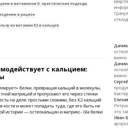
кварти
ьцием и витамином D: практические подходы
инфор
Гранул
ведению в рацион
откла
льзу из витамин K2 и кальция
Дании
остеоп
важно
Дании
имодействует с кальцием:
остеоп
мы
важно
Серге
продук
силирует» белки, превращая кальций в молекулы,
бакте
стной матрицей и пропускают его через стенки
Елизав
 есть на деле: простыми словами, без K2 кальций
Ретро
 кости и может попадать туда, где его быть не
это та
ой истории — остеокальцин и матрикс- Gla белки
Иван 
артроз