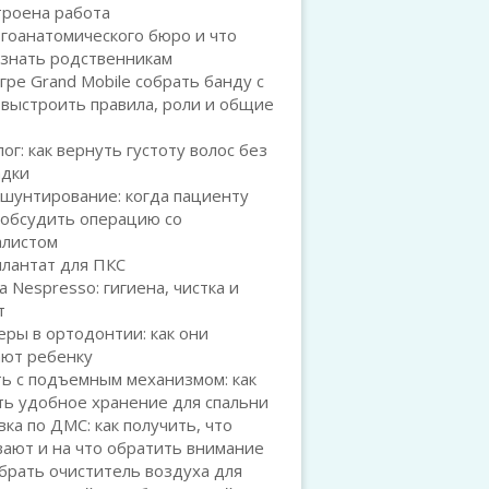
троена работа
гоанатомического бюро и что
 знать родственникам
игре Grand Mobile собрать банду с
 выстроить правила, роли и общие
ог: как вернуть густоту волос без
адки
шунтирование: когда пациенту
 обсудить операцию со
алистом
плантат для ПКС
а Nespresso: гигиена, чистка и
т
ры в ортодонтии: как они
ают ребенку
ь с подъемным механизмом: как
ть удобное хранение для спальни
ка по ДМС: как получить, что
ают и на что обратить внимание
брать очиститель воздуха для