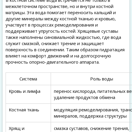
В костной системе вода встречается не только в
межклеточном пространстве, но и внутри костной
матрицы. Эта вода помогает переносить кальций и
другие минералы между костной тканью и кровью,
участвует в процессах ремоделирования и
поддерживает упругость костей. Хрящевые суставы
также наполнены синовиальной жидкостью, где вода
служит смазкой, снижает трение и защищает
поверхность в соединении. Таким образом гидратация
влияет на комфорт движений и на долгосрочную
прочность опорно-двигательного аппарата.
Система
Роль воды
Кровь и лимфа
перенос кислорода, питательных в
удаление продуктов обмена
Костная ткань
модуляция ремоделирования, тран
минералов, поддержка структуры
Хрящ и
смазка суставов, снижение трения,