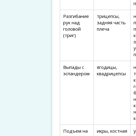
Разгибание
трицепсы,
н
рук над
задняя часть
головой
плеча
(триг)
к
Выпады с
ягодицы,
н
эспандером
квадрицепсы
к
г
н
к
Подъем на
икры, костная