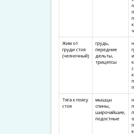
ч
Жим от
грудь,
н
груди стоя
передние
(челночный)
дельты,
трицепсы
к
п
Тяга к поясу
мышцы
н
стоя
спины,
широчайшие,
подостные