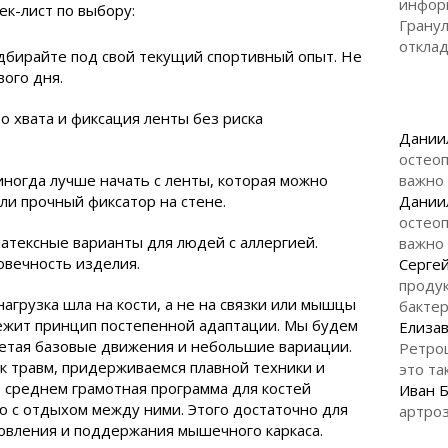
инфор
к-лист по выбору:
Гранул
откла
дбирайте под свой текущий спортивный опыт. Не
вого дня.
о хвата и фиксация ленты без риска
Дании
остеоп
иногда лучше начать с ленты, которая можно
важно
ли прочный фиксатор на стене.
Дании
остеоп
атексные варианты для людей с аллергией.
важно
овечность изделия.
Серге
продук
нагрузка шла на кости, а не на связки или мышцы
бакте
лежит принцип постепенной адаптации. Мы будем
Елизав
четая базовые движения и небольшие вариации.
Ретро
к травм, придерживаемся плавной техники и
это та
В среднем грамотная программа для костей
Иван 
лю с отдыхом между ними. Этого достаточно для
артроз
овления и поддержания мышечного каркаса.