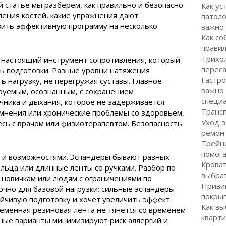
й статье мы разберём, как правильно и безопасно
Как ус
ления костей, какие упражнения дают
патоло
вить эффективную программу на несколько
важно
Как со
правил
Трихол
о настоящий инструмент сопротивления, который
перес
ь подготовки. Разные уровни натяжения
Гастро
ь нагрузку, не перегружая суставы. Главное —
важно
уемым, осознанным, с сохранением
специ
ника и дыхания, которое не задерживается.
Транс
сомнения или хронические проблемы со здоровьем,
Уход з
сь с врачом или физиотерапевтом. Безопасность
ремон
Трейне
помог
м и возможностями. Эспандеры бывают разных
Кроват
ольца или длинные ленты со ручками. Разбор по
выбра
 новичкам или людям с ограничениями по
Привив
точно для базовой нагрузки; сильные эспандеры
покрыв
ойчивую подготовку и хочет увеличить эффект.
Как вы
еменная резиновая лента не тянется со временем
кварти
нные варианты минимизируют риск аллергий и