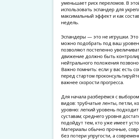
уменьшает риск переломов. В это
использовать эспандер для укреп
максимальный эффект и как соста
недель.
Эспандеры — это не игрушки. Эт
можно подобрать под ваш уровен
позволяют постепенно увеличиват
движение должно быть контролир
нейтрального положения позвоноч
Важно помнить: если у вас есть 
перед стартом проконсультируйте
важнее скорости прогресса.
Для начала разберёмся с выборо
видов: трубчатые ленты, петли, к
уровню: легкий уровень подходит
суставам; среднего уровня доста
подойдут тем, кто уже имеет уст
Материалы обычно прочные, совр
без потери упругости, а совреме