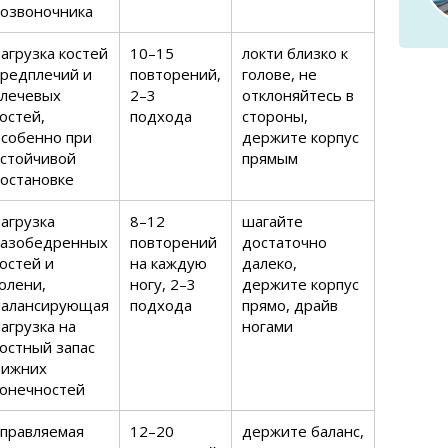
позвоночника
агрузка костей
10–15
локти близко к
предплечий и
повторений,
голове, не
плечевых
2–3
отклоняйтесь в
остей,
подхода
стороны,
особенно при
держите корпус
устойчивой
прямым
постановке
агрузка
8–12
шагайте
тазобедренных
повторений
достаточно
остей и
на каждую
далеко,
олени,
ногу, 2–3
держите корпус
балансирующая
подхода
прямо, драйв
агрузка на
ногами
остный запас
нижних
конечностей
управляемая
12–20
держите баланс,