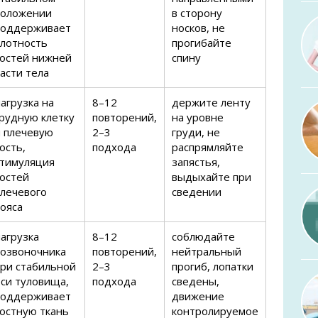
положении
в сторону
поддерживает
носков, не
плотность
прогибайте
костей нижней
спину
асти тела
агрузка на
8–12
держите ленту
грудную клетку
повторений,
на уровне
и плечевую
2–3
груди, не
ость,
подхода
распрямляйте
стимуляция
запястья,
костей
выдыхайте при
плечевого
сведении
ояса
агрузка
8–12
соблюдайте
позвоночника
повторений,
нейтральный
при стабильной
2–3
прогиб, лопатки
оси туловища,
подхода
сведены,
поддерживает
движение
костную ткань
контролируемое