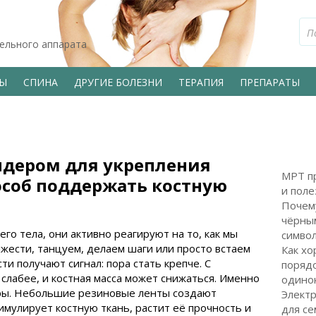
тельного аппарата
ВЫ
СПИНА
ДРУГИЕ БОЛЕЗНИ
ТЕРАПИЯ
ПРЕПАРАТЫ
ндером для укрепления
МРТ пр
пособ поддержать костную
и поле
и
Почем
чёрным
его тела, они активно реагируют на то, как мы
символ
жести, танцуем, делаем шаги или просто встаем
Как хо
ти получают сигнал: пора стать крепче. С
поряд
 слабее, и костная масса может снижаться. Именно
одинок
ры. Небольшие резиновые ленты создают
Электр
имулирует костную ткань, растит её прочность и
для с