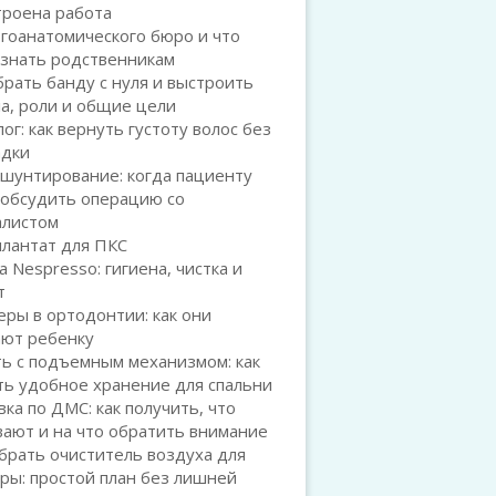
троена работа
гоанатомического бюро и что
 знать родственникам
брать банду с нуля и выстроить
а, роли и общие цели
ог: как вернуть густоту волос без
адки
шунтирование: когда пациенту
 обсудить операцию со
алистом
плантат для ПКС
а Nespresso: гигиена, чистка и
т
ры в ортодонтии: как они
ают ребенку
ь с подъемным механизмом: как
ть удобное хранение для спальни
ка по ДМС: как получить, что
ают и на что обратить внимание
брать очиститель воздуха для
ры: простой план без лишней