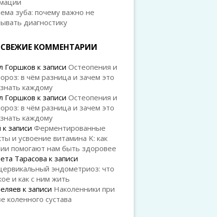
мации
ема зуба: почему важно не
дывать диагностику
СВЕЖИЕ КОММЕНТАРИИ
л Горшков
к записи
Остеопения и
ороз: в чём разница и зачем это
 знать каждому
л Горшков
к записи
Остеопения и
ороз: в чём разница и зачем это
 знать каждому
й
к записи
Ферментированные
ты и усвоение витамина K: как
рии помогают нам быть здоровее
ета Тарасова
к записи
цервикальный эндометриоз: что
кое и как с ним жить
Беляев
к записи
Наколенники при
е коленного сустава