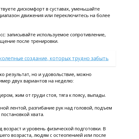
ствуете дискомфорт в суставах, уменьшайте
диапазон движения или переключитесь на более
сс: записывайте используемое сопротивление,
щение после тренировки.
колепные создание, которых трудно забыть
ко результат, но и удовольствие, можно
имер двух вариантов на неделю:
ром, жим от груди стоя, тяга к поясу, выпады.
ной лентой, разгибание рук над головой, подъем
й постановкой хвата.
 возраст и уровень физической подготовки. В
его возраста, людям с остеопенией или после