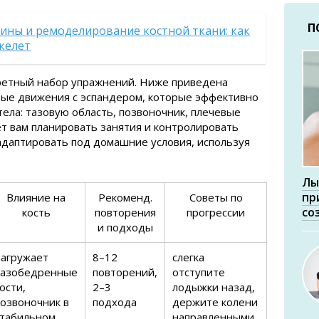
П
ины и ремоделирование костной ткани: как
келет
ретный набор упражнений. Ниже приведена
вые движения с эспандером, которые эффективно
тела: тазовую область, позвоночник, плечевые
ет вам планировать занятия и контролировать
адаптировать под домашние условия, используя
Лы
пр
Влияние на
Рекоменд.
Советы по
со
кость
повторения
прогрессии
и подходы
нагружает
8–12
слегка
тазобедренные
повторений,
отступите
ости,
2–3
лодыжки назад,
позвоночник в
подхода
держите колени
стабильном
направленными