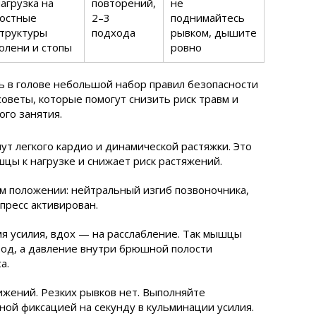
агрузка на
повторений,
не
костные
2–3
поднимайтесь
структуры
подхода
рывком, дышите
олени и стопы
ровно
 в голове небольшой набор правил безопасности
советы, которые помогут снизить риск травм и
ого занятия.
ут легкого кардио и динамической растяжки. Это
цы к нагрузке и снижает риск растяжений.
м положении: нейтральный изгиб позвоночника,
пресс активирован.
я усилия, вдох — на расслабление. Так мышцы
од, а давление внутри брюшной полости
а.
жений. Резких рывков нет. Выполняйте
ной фиксацией на секунду в кульминации усилия.