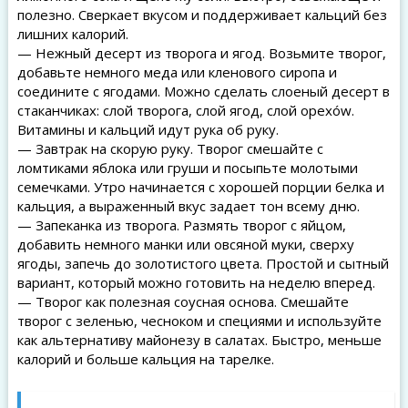
полезно. Сверкает вкусом и поддерживает кальций без
лишних калорий.
— Нежный десерт из творога и ягод. Возьмите творог,
добавьте немного меда или кленового сиропа и
соедините с ягодами. Можно сделать слоеный десерт в
стаканчиках: слой творога, слой ягод, слой орехów.
Витамины и кальций идут рука об руку.
— Завтрак на скорую руку. Творог смешайте с
ломтиками яблока или груши и посыпьте молотыми
семечками. Утро начинается с хорошей порции белка и
кальция, а выраженный вкус задает тон всему дню.
— Запеканка из творога. Размять творог с яйцом,
добавить немного манки или овсяной муки, сверху
ягоды, запечь до золотистого цвета. Простой и сытный
вариант, который можно готовить на неделю вперед.
— Творог как полезная соусная основа. Смешайте
творог с зеленью, чесноком и специями и используйте
как альтернативу майонезу в салатах. Быстро, меньше
калорий и больше кальция на тарелке.